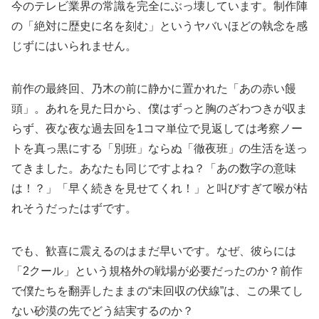
今のテレビ業界の常識を完全にぶっ壊しています。制作陣
の「絶対に歴史に名を刻む」というヤバいほどの執念を感
じずにはいられません。
前作の最終回、乃木の前に静かに置かれた「あの赤い饅
頭」。あれを見た日から、僕はずっと胸のざわつきが収ま
らず、夜な夜な過去回を1コマ単位で見返しては考察ノー
トを真っ黒にする「別班」ならぬ「徹夜班」の生活を送っ
てきました。あなたも同じですよね？「あの数字の意味
は！？」「早く続きを見せてくれ！」と叫びすぎて喉が枯
れそうだったはずです。
でも、歓喜に震えるのはまだ早いです。なぜ、彼らには
「2クール」という規格外の戦場が必要だったのか？前作
で僕たちを翻弄したままの“未回収の伏線”は、この果てし
ない砂漠の先でどう結実するのか？