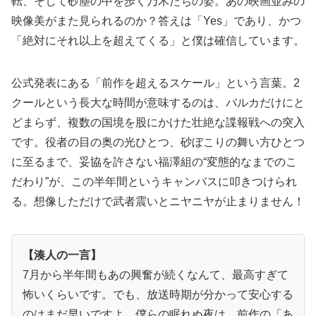
転、そして砂塵の中を歩く乃木たちの姿。あの映画並みの
映像美がまた見られるのか？答えは「Yes」であり、かつ
「絶対にそれ以上を超えてくる」と僕は確信しています。
公式発表にある「前作を超えるスケール」という言葉。2
クールという長大な時間が意味するのは、バルカだけにと
どまらず、複数の国境を股にかけた壮絶な諜報戦への突入
です。役者の目の奥の光ひとつ、砂ぼこりの舞い方ひとつ
に至るまで、妥協を許さない福澤組の“変態的なまでのこ
だわり”が、この半年間というキャンバスに叩きつけられ
る。想像しただけで武者震いとニヤニヤが止まりません！
【湊人の一言】
7月から半年間もあの興奮が続くなんて、最高すぎて
怖いくらいです。でも、放送時期が分かって安心する
のはまだ早いですよ。僕らの眠れぬ夜は、前作の「あ