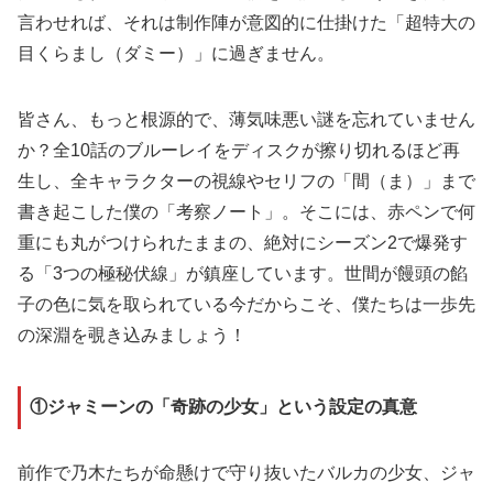
言わせれば、それは制作陣が意図的に仕掛けた「超特大の
目くらまし（ダミー）」に過ぎません。
皆さん、もっと根源的で、薄気味悪い謎を忘れていません
か？全10話のブルーレイをディスクが擦り切れるほど再
生し、全キャラクターの視線やセリフの「間（ま）」まで
書き起こした僕の「考察ノート」。そこには、赤ペンで何
重にも丸がつけられたままの、絶対にシーズン2で爆発す
る「3つの極秘伏線」が鎮座しています。世間が饅頭の餡
子の色に気を取られている今だからこそ、僕たちは一歩先
の深淵を覗き込みましょう！
①ジャミーンの「奇跡の少女」という設定の真意
前作で乃木たちが命懸けで守り抜いたバルカの少女、ジャ