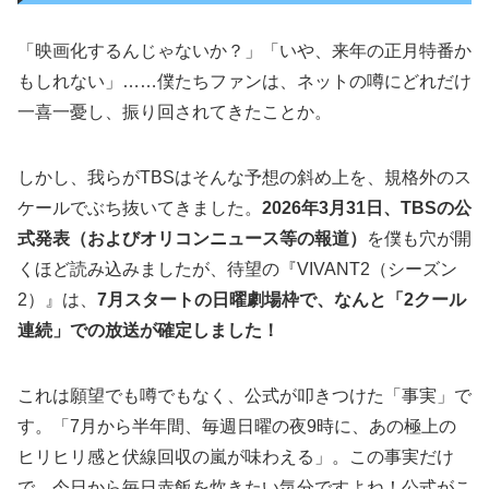
「映画化するんじゃないか？」「いや、来年の正月特番か
もしれない」……僕たちファンは、ネットの噂にどれだけ
一喜一憂し、振り回されてきたことか。
しかし、我らがTBSはそんな予想の斜め上を、規格外のス
ケールでぶち抜いてきました。
2026年3月31日、TBSの公
式発表（およびオリコンニュース等の報道）
を僕も穴が開
くほど読み込みましたが、待望の『VIVANT2（シーズン
2）』は、
7月スタートの日曜劇場枠で、なんと「2クール
連続」での放送が確定しました！
これは願望でも噂でもなく、公式が叩きつけた「事実」で
す。「7月から半年間、毎週日曜の夜9時に、あの極上の
ヒリヒリ感と伏線回収の嵐が味わえる」。この事実だけ
で、今日から毎日赤飯を炊きたい気分ですよね！公式がこ