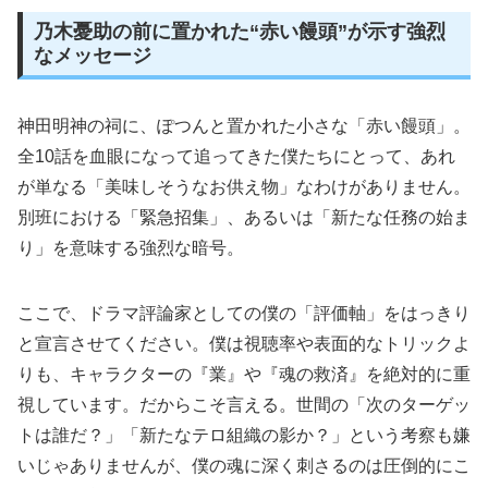
乃木憂助の前に置かれた“赤い饅頭”が示す強烈
なメッセージ
神田明神の祠に、ぽつんと置かれた小さな「赤い饅頭」。
全10話を血眼になって追ってきた僕たちにとって、あれ
が単なる「美味しそうなお供え物」なわけがありません。
別班における「緊急招集」、あるいは「新たな任務の始ま
り」を意味する強烈な暗号。
ここで、ドラマ評論家としての僕の「評価軸」をはっきり
と宣言させてください。僕は視聴率や表面的なトリックよ
りも、キャラクターの『業』や『魂の救済』を絶対的に重
視しています。だからこそ言える。世間の「次のターゲッ
トは誰だ？」「新たなテロ組織の影か？」という考察も嫌
いじゃありませんが、僕の魂に深く刺さるのは圧倒的にこ