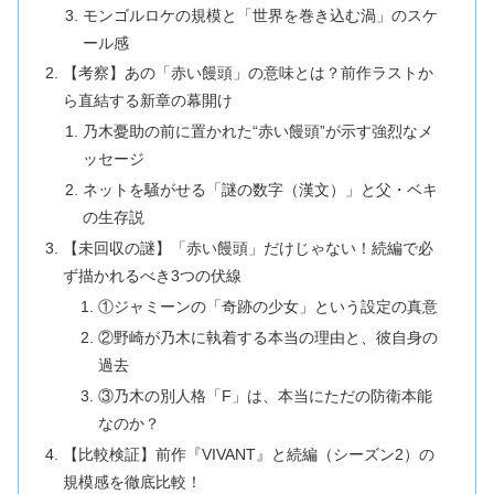
モンゴルロケの規模と「世界を巻き込む渦」のスケ
ール感
【考察】あの「赤い饅頭」の意味とは？前作ラストか
ら直結する新章の幕開け
乃木憂助の前に置かれた“赤い饅頭”が示す強烈なメ
ッセージ
ネットを騒がせる「謎の数字（漢文）」と父・ベキ
の生存説
【未回収の謎】「赤い饅頭」だけじゃない！続編で必
ず描かれるべき3つの伏線
①ジャミーンの「奇跡の少女」という設定の真意
②野崎が乃木に執着する本当の理由と、彼自身の
過去
③乃木の別人格「F」は、本当にただの防衛本能
なのか？
【比較検証】前作『VIVANT』と続編（シーズン2）の
規模感を徹底比較！