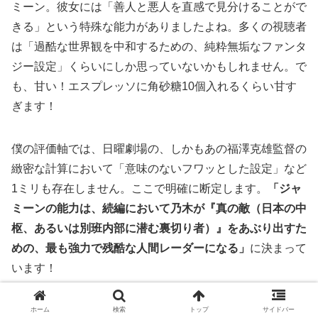
ミーン。彼女には「善人と悪人を直感で見分けることがで
きる」という特殊な能力がありましたよね。多くの視聴者
は「過酷な世界観を中和するための、純粋無垢なファンタ
ジー設定」くらいにしか思っていないかもしれません。で
も、甘い！エスプレッソに角砂糖10個入れるくらい甘す
ぎます！
僕の評価軸では、日曜劇場の、しかもあの福澤克雄監督の
緻密な計算において「意味のないフワッとした設定」など
1ミリも存在しません。ここで明確に断定します。
「ジャ
ミーンの能力は、続編において乃木が『真の敵（日本の中
枢、あるいは別班内部に潜む裏切り者）』をあぶり出すた
めの、最も強力で残酷な人間レーダーになる」
に決まって
います！
思い出してください。前作でも、彼女が「誰に笑いかけ、
ホーム
検索
トップ
サイドバー