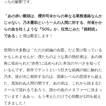
っちの解釈です。
「あの赤い饅頭は、櫻井司令からの単なる業務連絡なんか
じゃない。乃木憂助という一人の人間に対する、何者かか
らの血を吐くような『SOS』か、狂気じみた『挑戦状』
である」
と僕は断定します！
世間の大多数は「ただの続編の合図」だと受け取っている
かもしれませんが、僕たちのような真の熱狂者は、あの画
角に収められた“赤色”に込められた本当のヤバさを知って
いるんです。前作でテントという巨大な組織の核に触れた
乃木。彼が次に相対するのは、国家レベルの思惑すら超え
た、底知れぬ人間の闇です。あの赤は、これから始まる2
クールで流れるであろう、誰かの血のメタファーに決まっ
ています！ああっ、もう考えただけで心拍数が120を超え
てきました！