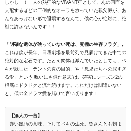
しかし！！一人の熱狂的なVIVANT狂として、あの画面を
支配するほどの圧倒的なオーラを放っていた親父殿が、あ
んなあっけない形で退場するなんて、僕の心が絶対に、絶
対に許さないんです！！
「明確な遺体が映っていない死は、究極の生存フラグ」。
これは僕が長年、日曜劇場を最前列で見届けてきた中での
絶対的な定石です。たとえ肉体は滅んでいたとしても、ベ
キが残した「テントの真の目的」や「孤児たちへの深すぎ
る愛」という“呪いにも似た意志”は、確実にシーズン2の
根底にドクドクと流れ続けます。これだけは間違いない
と、僕の全ドラマ愛を賭けて言い切ります！
【湊人の一言】
赤い饅頭の意味、そしてベキの生死。皆さんとも朝ま