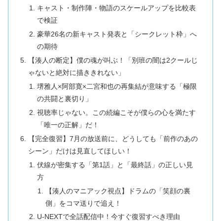
キャスト・制作陣・物語のスケールアップを比較表
で検証
豪華26名の新キャスト発表と「シークレット枠」へ
の期待
【湊人の断定】僕の魂が叫ぶ！「別班の闇は2クールじ
ゃないと絶対に描ききれない」
堺雅人×阿部寛×二宮和也の再集結が意味する「極限
の共闘と裏切り」
視聴率じゃない。この続編こそが僕らの心を満たす
「唯一の正解」だ！
【完全復習】7月の放送前に、どうしても「前作のあの
シーン」だけは見直してほしい！
伏線が密集する「第1話」と「最終話」の正しい見
方
【湊人のマニアック視点】ドラムの「笑顔の裏
側」をコマ送りで追え！
U-NEXTで全話配信中！今すぐ復習すべき理由