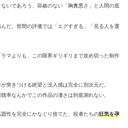
きないであろう、容赦のない「胸糞悪さ」と人間の底
痛んだ。世間の評価では「エグすぎる」「見る人を選
ドラマよりも、この限界ギリギリまで攻め切った制作
作が突きつける絶望と没入感は完全に別次元だ。
視聴率なんかでこの作品の凄さは到底測れない。
話題性を完全にかなぐり捨てた、役者たちの
狂気を孕