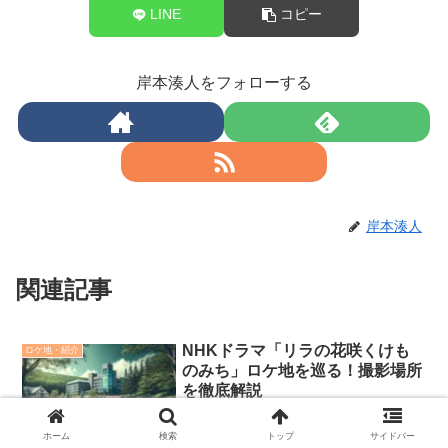
LINE
コピー
岸本湊人をフォローする
岸本湊人
関連記事
NHKドラマ「リラの花咲くけも
ロケ地・紹介
のみち」ロケ地を巡る！撮影場所
を徹底解説
NHK土曜ドラマ「リラの花咲くけものみ
ち」が2025年2月1日より放送スタート！
ホーム
検索
トップ
サイドバー
北海道を舞台にしたこのドラマは、江別