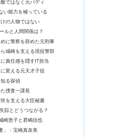
は敵ではなく元バディ
ない能力を補っている
だけの人物ではない
ールと人間関係は？
ために警察を辞めた元刑事
から城崎を支える現役警部
に責任感を隠すIT担当
査に変える元天才子役
を知る探偵
めた捜査一課長
索班を支える大臣秘書
失踪とどうつながる？
城崎恵子と君嶋信也
妻」：宝崎真奈美