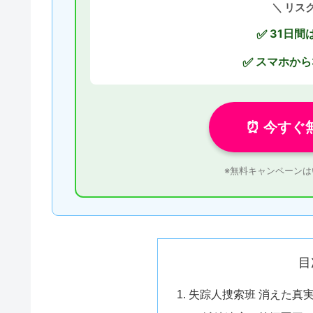
＼ リス
31日間
✅
スマホから
✅
⏰ 今すぐ
※無料キャンペーン
目
失踪人捜索班 消えた真