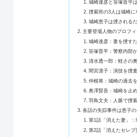
城崎達彦と笹塚晋平
捜索班の3人は城崎に
城崎恵子は捜される
主要登場人物のプロフィ
城崎達彦：妻を捜す
笹塚晋平：警察内部
清水透一郎：軽さの奥
間宮凛子：演技を捜
仲根将：城崎の過去
奥澤賢吾：城崎を止
羽鳥文夫：人脈で捜
各話の失踪事件は恵子の
第1話「消えた妻」：
第2話「消えたセレブ