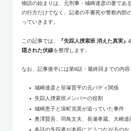
物語の始まりは、元刑事・城崎達彦の妻であ
の行方だけでなく、記者の不審死や警察内部
っていきます。
この記事では、
『失踪人捜索班 消えた真実』
隠された伏線
を整理します。
なお、記事後半には第8話・最終回までの内容
城崎達彦と笹塚晋平の元バディ関係
失踪人捜索班メンバーの役割
城崎恵子と深町克英が追っていた事件
奥澤賢吾、羽鳥文夫、長瀬孝蔵、大崎道
各話の失踪者が本筋にどうつながるのか