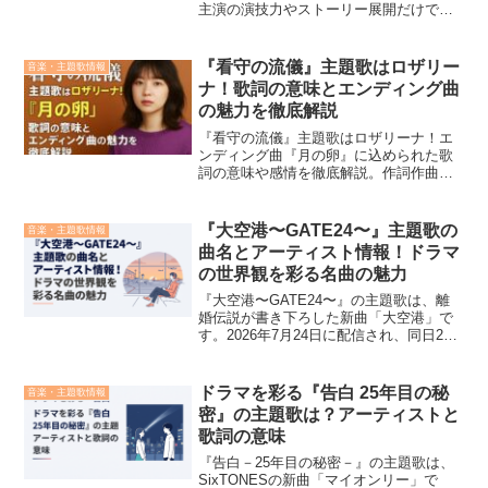
主演の演技力やストーリー展開だけでな
く、視聴者の間で注目されているのが主
題歌の存在です。この記事では、『キャ
スター』の主題歌を誰が歌っているの
『看守の流儀』主題歌はロザリー
音楽・主題歌情報
か、アーティストのプロフ...
ナ！歌詞の意味とエンディング曲
の魅力を徹底解説
『看守の流儀』主題歌はロザリーナ！エ
ンディング曲『月の卵』に込められた歌
詞の意味や感情を徹底解説。作詞作曲は
福廣秀一朗。配信状況・視聴者の感想・
SNSの反響も網羅。今しか読めない共感
型レビュー。
『大空港〜GATE24〜』主題歌の
音楽・主題歌情報
曲名とアーティスト情報！ドラマ
の世界観を彩る名曲の魅力
『大空港〜GATE24〜』の主題歌は、離
婚伝説が書き下ろした新曲「大空港」で
す。2026年7月24日に配信され、同日21
時に公式MVも公開されました。ドラマと
楽曲が同じ「大空港」という名前を持つ
ことで、国境を越える人々の物語と、出
ドラマを彩る『告白 25年目の秘
音楽・主題歌情報
会いや別れ...
密』の主題歌は？アーティストと
歌詞の意味
『告白－25年目の秘密－』の主題歌は、
SixTONESの新曲「マイオンリー」で