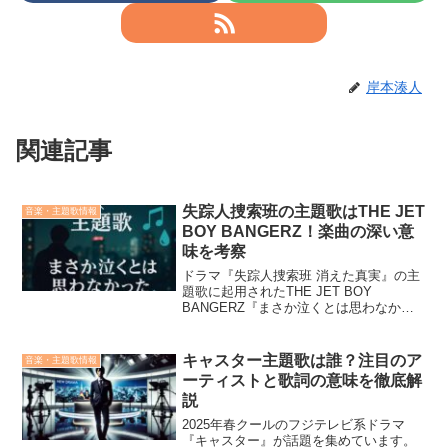
岸本湊人
関連記事
失踪人捜索班の主題歌はTHE JET
音楽・主題歌情報
BOY BANGERZ！楽曲の深い意
味を考察
ドラマ『失踪人捜索班 消えた真実』の主
題歌に起用されたTHE JET BOY
BANGERZ『まさか泣くとは思わなかっ
た』の歌詞の意味、制作背景、SNSでの
反響、メンバー情報まで網羅的に紹介。
キャスター主題歌は誰？注目のア
音楽・主題歌情報
ーティストと歌詞の意味を徹底解
説
2025年春クールのフジテレビ系ドラマ
『キャスター』が話題を集めています。