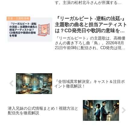
す。主演の松村北斗さんが所属する
SixTONESが、25年間続く一途な恋と、
その裏側に潜む狂気を音楽で描きます。
『告白－25年目の秘密－』の主題歌は
『リーガルビート -逆転の法廷-』
音楽・主題歌情報
SixTONE...
主題歌の曲名と担当アーティスト
は？CD発売日や歌詞の意味を考
察
『リーガルビート』の主題歌は、高橋優
さんの書き下ろし曲「鳥」。2026年8月
21日午前0時に配信され、CD発売は現時
点で未定です。この記事では、2026年7月
31日現在の公式発表を基に、配信日、先
行試聴、CD化の状況、曲のテーマ、ドラ
マとの...
『全領域異常解決室』キャスト＆注目ポ
イント徹底解説！
潜入兄妹の公式情報まとめ！視聴方法と
配信先を徹底解説