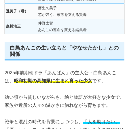
麻生久美子
登美子（母）
芯が強く、家族を支える賢母
仲野太賀
森川浩三
あんこの運命を変える編集者
白鳥あんこの生い立ちと「やなせたかし」との
関係
2025年前期朝ドラ『あんぱん』の主人公・白鳥あんこ
は、
昭和初期の高知県に生まれ育った少女
です。
幼い頃から貧しいながらも、絵と物語が大好きな少女で、
家族や近所の人々の温かさに触れながら育ちます。
戦争と混乱の時代を背景にしつつも、
「人を助けたい」