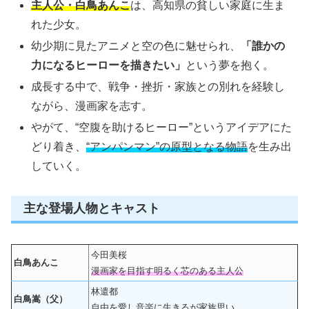
主人公・白鳥あんこ
は、高知県の貧しい家庭に生ま
れた少女。
幼少期に見たアニメと空の色に魅せられ、
「誰かの
力になるヒーローを描きたい」
という夢を抱く。
成長する中で、戦争・挫折・家族との別れを経験し
ながら、漫画家を志す。
やがて、“空腹を助けるヒーロー”というアイデアにた
どり着き、
“アンパンマン”の原型となる物語
を生み出
していく。
主な登場人物とキャスト
今田美桜
白鳥あんこ
漫画家を目指す明るく芯のある主人公
林遣都
白鳥嵩（父）
自由を愛し音楽に生きるが家族思い