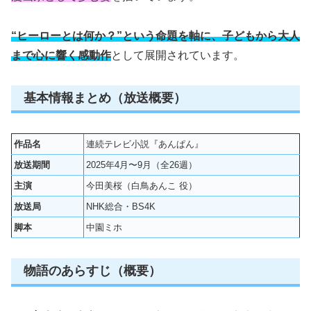
“ヒーローとは何か？”という命題を軸に、子どもから大人
まで心に響く感動作
として展開されています。
基本情報まとめ（放送概要）
作品名
連続テレビ小説『あんぱん』
放送期間
2025年4月〜9月（全26週）
主演
今田美桜（白鳥あんこ 役）
放送局
NHK総合・BS4K
脚本
中園ミホ
物語のあらすじ（概要）