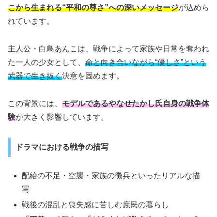
こから生まれる“平和の尊さ”への深いメッセージ
が込めら
れています。
主人公・白鳥あんこは、戦争によって家族や日常を奪われ
た一人の少女として、
命と向き合いながら“優しさ”という
武器で生き抜く
決意を固めます。
この背景には、
モデルであるやなせたかし氏自身の戦争体
験
が大きく影響しています。
ドラマにおける戦争の描写
配給の不足・空襲・家族の徴兵といったリアルな描
写
戦後の混乱と喪失感に苦しむ庶民の暮らし