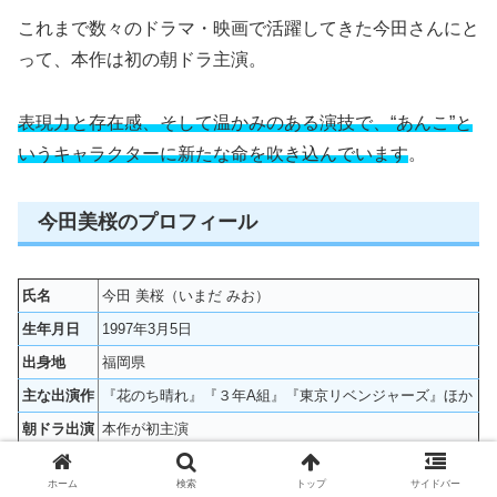
これまで数々のドラマ・映画で活躍してきた今田さんにと
って、本作は初の朝ドラ主演。
表現力と存在感、そして温かみのある演技で、“あんこ”と
いうキャラクターに新たな命を吹き込んでいます
。
今田美桜のプロフィール
氏名
今田 美桜（いまだ みお）
生年月日
1997年3月5日
出身地
福岡県
主な出演作
『花のち晴れ』『３年A組』『東京リベンジャーズ』ほか
朝ドラ出演
本作が初主演
ホーム
検索
トップ
サイドバー