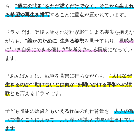
ら、
“過去の悲劇”をただ描くだけでなく、そこから生まれ
る希望や再生を描写
することに重点が置かれています。
ドラマでは、登場人物それぞれが戦争による喪失を抱えな
がらも、
“誰かのために”生きる姿勢
を見せており、
視聴者
に“いま自分にできる優しさ”を考えさせる構成
になってい
ます。
『あんぱん』は、戦争を背景に持ちながらも、
“人はなぜ
生きるのか”“助け合いとは何か”を問いかける平和への讃
歌
とも言えるドラマです。
子ども番組の原点ともいえる作品の創作背景を、
大人の視
点で描くことによって、より深い感動と共鳴が生まれてい
ます
。