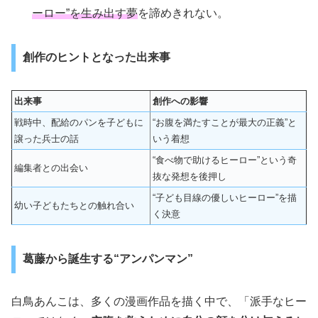
ーロー”を生み出す夢
を諦めきれない。
創作のヒントとなった出来事
出来事
創作への影響
戦時中、配給のパンを子どもに
“お腹を満たすことが最大の正義”と
譲った兵士の話
いう着想
“食べ物で助けるヒーロー”という奇
編集者との出会い
抜な発想を後押し
“子ども目線の優しいヒーロー”を描
幼い子どもたちとの触れ合い
く決意
葛藤から誕生する“アンパンマン”
白鳥あんこは、多くの漫画作品を描く中で、「派手なヒー