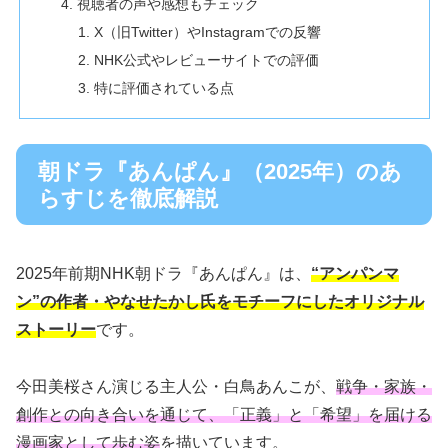
視聴者の声や感想もチェック
X（旧Twitter）やInstagramでの反響
NHK公式やレビューサイトでの評価
特に評価されている点
朝ドラ『あんぱん』（2025年）のあ
らすじを徹底解説
2025年前期NHK朝ドラ『あんぱん』は、
“アンパンマ
ン”の作者・やなせたかし氏をモチーフにしたオリジナル
ストーリー
です。
今田美桜さん演じる主人公・白鳥あんこが、
戦争・家族・
創作との向き合いを通じて、「正義」と「希望」を届ける
漫画家として歩む姿
を描いています。