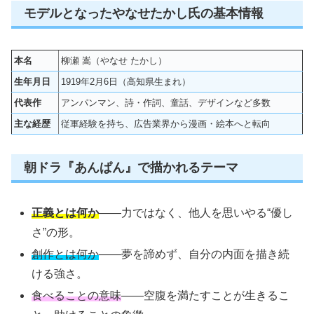
モデルとなったやなせたかし氏の基本情報
本名
柳瀬 嵩（やなせ たかし）
生年月日
1919年2月6日（高知県生まれ）
代表作
アンパンマン、詩・作詞、童話、デザインなど多数
主な経歴
従軍経験を持ち、広告業界から漫画・絵本へと転向
朝ドラ『あんぱん』で描かれるテーマ
正義とは何か
——力ではなく、他人を思いやる“優し
さ”の形。
創作とは何か
——夢を諦めず、自分の内面を描き続
ける強さ。
食べることの意味
——空腹を満たすことが生きるこ