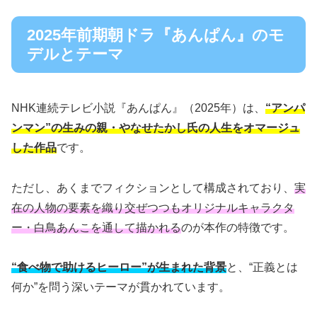
2025年前期朝ドラ『あんぱん』のモ
デルとテーマ
NHK連続テレビ小説『あんぱん』（2025年）は、
“アンパ
ンマン”の生みの親・やなせたかし氏の人生をオマージュ
した作品
です。
ただし、あくまでフィクションとして構成されており、
実
在の人物の要素を織り交ぜつつもオリジナルキャラクタ
ー・白鳥あんこを通して描かれる
のが本作の特徴です。
“食べ物で助けるヒーロー”が生まれた背景
と、“正義とは
何か”を問う深いテーマが貫かれています。