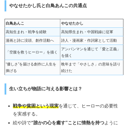
やなせたかし氏と白鳥あんこの共通点
白鳥あんこ
やなせたかし
高知生まれ・戦争を経験
高知県生まれ・中国戦線に従軍
漫画と詩に没頭、創作活動へ
詩人・漫画家・作詞家として活動
アンパンマンを通じて「愛と正義」
「空腹を救うヒーロー」を描く
を描く
“優しさ”を届ける創作に人生を
晩年まで「やさしさ」の意味を語り
捧げる
続けた
生い立ちが物語に与える影響とは？
戦争や貧困という現実
を通じて、ヒーローの必要性
を実感する。
絵や詩で
“誰かの心を癒す”ことに情熱を持つ
ように