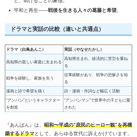
と、助けることの象徴。
平和と再生——
戦後を生きる人々の葛藤と希望
。
ドラマと実話の比較（違いと共通点）
ドラマ（白鳥あんこ）
実話（やなせたかし）
高知県生まれ、経済的に苦労を重ね
高知県の貧しい家庭に生まれる
る
従軍経験があり、戦争の悲惨さを知
戦争を経験し、家族を失う
る
漫画と詩で希望を描く
詩・漫画・作詞など幅広く活動
“アンパン”というキャラクター
“アンパンマン”で世界中の子どもに愛
を創造
された
『あんぱん』は、
昭和〜平成の“庶民のヒーロー観”を再構
築するドラマ
として、あらゆる世代に訴えかけています。