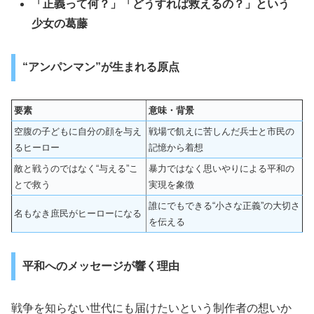
「正義って何？」「どうすれば救えるの？」という
少女の葛藤
“アンパンマン”が生まれる原点
要素
意味・背景
空腹の子どもに自分の顔を与え
戦場で飢えに苦しんだ兵士と市民の
るヒーロー
記憶から着想
敵と戦うのではなく“与える”こ
暴力ではなく思いやりによる平和の
とで救う
実現を象徴
誰にでもできる“小さな正義”の大切さ
名もなき庶民がヒーローになる
を伝える
平和へのメッセージが響く理由
戦争を知らない世代にも届けたいという制作者の想いか