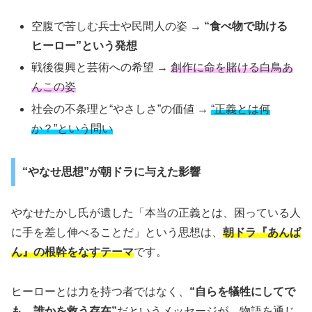
空腹で苦しむ兵士や民間人の姿 →
“食べ物で助ける
ヒーロー”という発想
戦後復興と芸術への希望 →
創作に命を賭ける白鳥あ
んこの姿
社会の不条理と“やさしさ”の価値 →
“正義とは何
か？”という問い
“やなせ思想”が朝ドラに与えた影響
やなせたかし氏が遺した「本当の正義とは、困っている人
に手を差し伸べることだ」という思想は、
朝ドラ『あんぱ
ん』の根幹をなすテーマ
です。
ヒーローとは力を持つ者ではなく、
“自らを犠牲にしてで
も、誰かを救う存在”
だというメッセージが、物語を通じ