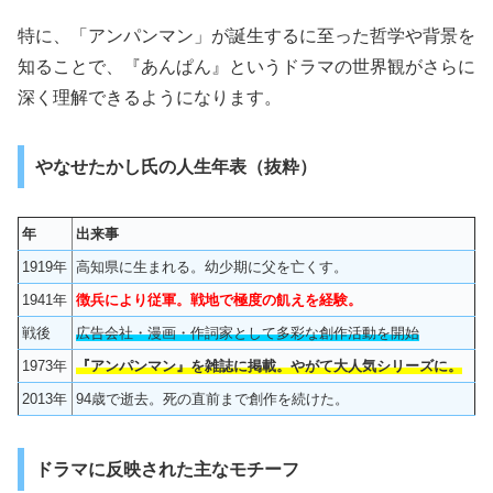
特に、「アンパンマン」が誕生するに至った哲学や背景を
知ることで、『あんぱん』というドラマの世界観がさらに
深く理解できるようになります。
やなせたかし氏の人生年表（抜粋）
年
出来事
1919年
高知県に生まれる。幼少期に父を亡くす。
1941年
徴兵により従軍。戦地で極度の飢えを経験。
戦後
広告会社・漫画・作詞家として多彩な創作活動を開始
1973年
『アンパンマン』を雑誌に掲載。やがて大人気シリーズに。
2013年
94歳で逝去。死の直前まで創作を続けた。
ドラマに反映された主なモチーフ