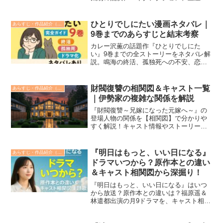
鳳の特別出演など見どころ満載！今後の
展開も紹介。
ひとりでしにたい漫画ネタバレ｜
あらすじ・作品紹介（みどころ）
9巻までのあらすじと結末考察
カレー沢薫の話題作『ひとりでしにた
い』9巻までの全ストーリーをネタバレ解
説。鳴海の終活、孤独死への不安、恋愛
観、親世代との関係、そしてNHKドラマ
化（主演：綾瀬はるか）の最新情報まで
完全網羅。読めば人生の後半をどう生き
財閥復讐の相関図＆キャスト一覧
あらすじ・作品紹介（みどころ）
るかが見えてきます。
｜伊勢家の複雑な関係を解説
『財閥復讐～兄嫁になった元嫁へ～』の
登場人物の関係を【相関図】で分かりや
すく解説！キャスト情報やストーリーの
ポイントも詳しく紹介。ドラマをもっと
楽しむための情報をチェック！
『明日はもっと、いい日になる』
あらすじ・作品紹介（みどころ）
ドラマいつから？原作本との違い
＆キャスト相関図から深掘り！
『明日はもっと、いい日になる』はいつ
から放送？原作本との違いは？福原遥＆
林遣都出演の月9ドラマを、キャスト相関
図・主題歌・SNSの声まで最新情報で徹
底解説。見どころ・感動ポイントも紹