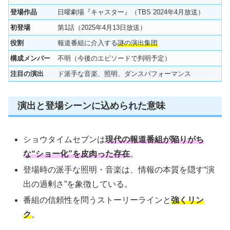
登場作品
日曜劇場『キャスター』（TBS 2024年4月放送）
初登場
第1話（2025年4月13日放送）
役割
報道番組に介入する
謎の演出集団
構成メンバー
不明（今後のエピソードで判明予定）
注目の演出
ド派手な音楽、照明、ダンスパフォーマンス
演出と登場シーンに込められた意味
ショウタイムセブンは
現代の報道番組が陥りがち
な“ショー化”を皮肉った存在
。
登場時の派手な照明・音楽は、情報の本質を隠す“演
出の過剰さ”を象徴している。
番組の信頼性を問うストーリーラインと
強くリン
ク
。