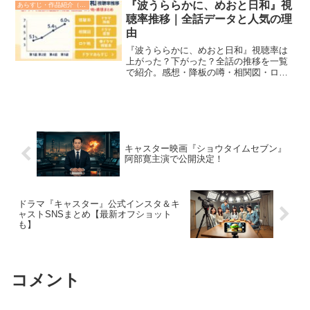
介！
『波うららかに、めおと日和』視
あらすじ・作品紹介（みどころ）
聴率推移｜全話データと人気の理
由
『波うららかに、めおと日和』視聴率は
上がった？下がった？全話の推移を一覧
で紹介。感想・降板の噂・相関図・ロケ
地・予告映像まで“すべて”がわかる考察記
事。見た人の心に“ぬくもり”を残す理由
を、あなたはもう知っていますか？
キャスター映画『ショウタイムセブン』
阿部寛主演で公開決定！
ドラマ『キャスター』公式インスタ＆キ
ャストSNSまとめ【最新オフショット
も】
コメント