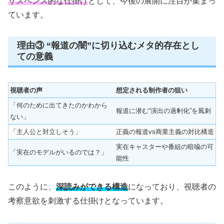
サスペンス的な仕掛け
として、今後の展開に注目が集まっ
ています。
理由③ “報道の闇”に切り込むメタ的存在とし
ての意義
視聴者の声
想定される制作者の狙い
「何のために出てきたのかわから
報道に潜む“演出の過剰化”を風刺
ない」
「主人公と対立しそう」
正義の報道vs商業主義の対比構造
実在キャスターや番組の暗喩の可
「実在のモデルがいるのでは？」
能性
このように、
深読みができる構造
になっており、視聴者の
考察意欲を刺激する仕掛けとなっています。