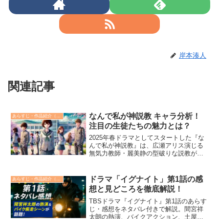
岸本湊人
関連記事
なんで私が神説教 キャラ分析！
あらすじ・作品紹介（みどころ）
注目の生徒たちの魅力とは？
2025年春ドラマとしてスタートした『な
んで私が神説教』は、広瀬アリス演じる
無気力教師・麗美静の型破りな説教が話
題の学園ドラマです。本作では、彩華や
陽奈、海斗など個性豊かな生徒たちが登
場し、それぞれの性格や背景が丁寧に描
ドラマ「イグナイト」第1話の感
あらすじ・作品紹介（みどころ）
かれています。本記事...
想と見どころを徹底解説！
TBSドラマ『イグナイト』第1話のあらす
じ・感想をネタバレ付きで解説。間宮祥
太朗の熱演、バイクアクション、土屋太