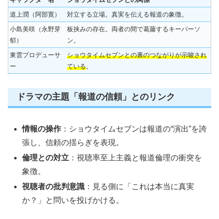
道上潤（阿部寛）
対立する立場。真実を伝える報道の象徴。
小島美咲（永野芽
板挟みの存在。両者の間で葛藤するキーパーソ
郁）
ン。
東雲プロデューサ
ショウタイムセブンとの裏のつながりが示唆され
ー
ている
。
ドラマの主題「報道の信頼」とのリンク
情報の操作
：ショウタイムセブンは報道の“演出”を誇
張し、信頼の揺らぎを表現。
倫理との対立
：視聴率至上主義と報道倫理の衝突を
象徴。
視聴者の批判意識
：見る側に「これは本当に真実
か？」と問いを投げかける。