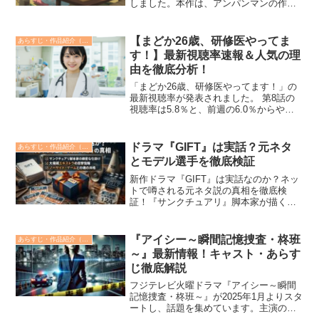
しました。本作は、アンパンマンの作
者・やなせたかしさんの半生をモチーフ
に、創作を通して生きる意味を問う心揺
さぶるヒューマンドラマです。この記事
【まどか26歳、研修医やってま
あらすじ・作品紹介（みどころ）
では、『あんぱん』の...
す！】最新視聴率速報＆人気の理
由を徹底分析！
「まどか26歳、研修医やってます！」の
最新視聴率が発表されました。 第8話の
視聴率は5.8％と、前週の6.0％からやや
減少していますが、個人視聴率は安定し
ています。 本記事では、最新の視聴率推
移を詳しく紹介し、ドラマが支持される
ドラマ『GIFT』は実話？元ネタ
あらすじ・作品紹介（みどころ）
理由を徹底分...
とモデル選手を徹底検証
新作ドラマ『GIFT』は実話なのか？ネッ
トで噂される元ネタ説の真相を徹底検
証！『サンクチュアリ』脚本家が描く本
作が『ノーサイド・ゲーム』に似てると
言われる理由や、SNSで話題のエキスト
ラ・ロケ地目撃情報まで、公式発表前の
『アイシー～瞬間記憶捜査・柊班
あらすじ・作品紹介（みどころ）
未確認情報と事実をドラマ評論家が誠実
～』最新情報！キャスト・あらす
に整理・解説します。
じ徹底解説
フジテレビ火曜ドラマ『アイシー～瞬間
記憶捜査・柊班～』が2025年1月よりスタ
ートし、話題を集めています。主演の波