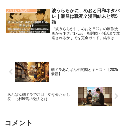
瑠さん演じる女性刑事・柊氷月が、瞬間
記憶能力“カメラアイ”を駆使して様々な事
件に挑む本作は、これまでにない新感覚
波うららかに、めおと日和ネタバ
あらすじ・作品紹介（みどころ）
の刑事ドラマと...
レ｜瀧昌は戦死？漫画結末と第5
話
『波うららかに、めおと日和』の原作漫
画からネタバレ5話・相関図・何話まで放
送されるかまでを完全ガイド。結末はど
うなる？完結している？昭和を生きる夫
婦の静かな愛に涙する、情感あふれる考
察記事です。
朝ドラあんぱん相関図とキャスト【2025
最新】
あんぱん朝ドラで注目！やなせたかし
役・北村匠海の魅力とは
コメント