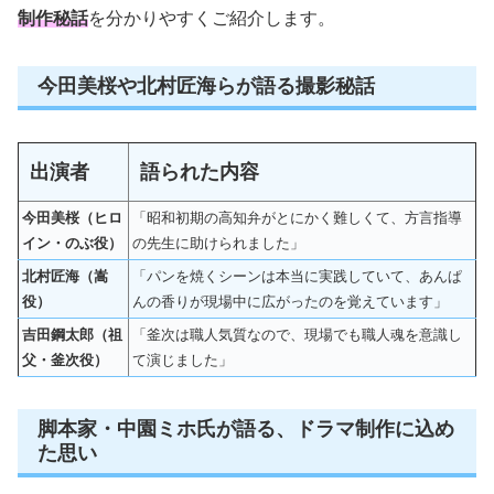
制作秘話
を分かりやすくご紹介します。
今田美桜や北村匠海らが語る撮影秘話
出演者
語られた内容
今田美桜（ヒロ
「昭和初期の高知弁がとにかく難しくて、方言指導
イン・のぶ役）
の先生に助けられました」
北村匠海（嵩
「パンを焼くシーンは本当に実践していて、あんぱ
役）
んの香りが現場中に広がったのを覚えています」
吉田鋼太郎（祖
「釜次は職人気質なので、現場でも職人魂を意識し
父・釜次役）
て演じました」
脚本家・中園ミホ氏が語る、ドラマ制作に込め
た思い