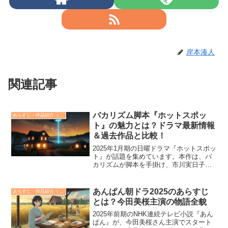
岸本湊人
関連記事
バカリズム脚本『ホットスポッ
あらすじ・作品紹介（みどころ）
ト』の魅力とは？ドラマ最新情報
＆過去作品と比較！
2025年1月期の日曜ドラマ『ホットスポッ
ト』が話題を集めています。本作は、バ
カリズムが脚本を手掛け、市川実日子が
主演を務める地元系エイリアン・ヒュー
マン・コメディーです。角田晃広や菊地
凛子、鈴木杏など個性派俳優が集結し、
あんぱん朝ドラ2025のあらすじ
あらすじ・作品紹介（みどころ）
独特な世界観が描か...
とは？今田美桜主演の物語全貌
2025年前期のNHK連続テレビ小説『あん
ぱん』が、今田美桜さん主演でスタート