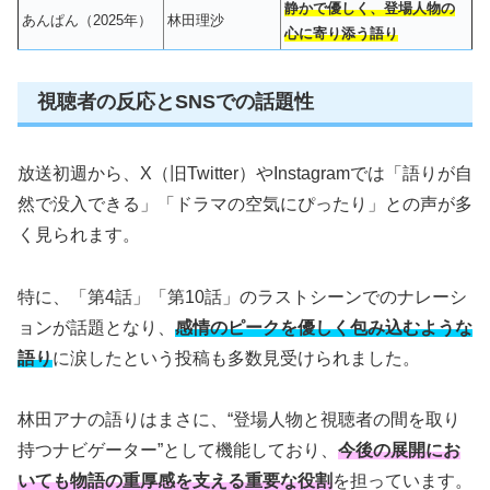
静かで優しく、登場人物の
あんぱん（2025年）
林田理沙
心に寄り添う語り
視聴者の反応とSNSでの話題性
放送初週から、X（旧Twitter）やInstagramでは「語りが自
然で没入できる」「ドラマの空気にぴったり」との声が多
く見られます。
特に、「第4話」「第10話」のラストシーンでのナレーシ
ョンが話題となり、
感情のピークを優しく包み込むような
語り
に涙したという投稿も多数見受けられました。
林田アナの語りはまさに、“登場人物と視聴者の間を取り
持つナビゲーター”として機能しており、
今後の展開にお
いても物語の重厚感を支える重要な役割
を担っています。