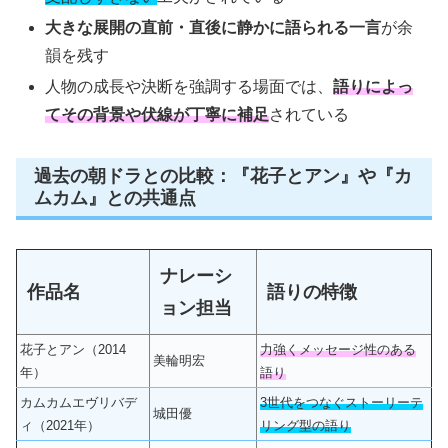
大きな展開の直前・直後に静かに語られる一言
が余
韻を残す
人物の成長や決断を強調する場面では、
語りによっ
てその背景や伏線が丁寧に補足
されている
過去の朝ドラとの比較：『花子とアン』や『カ
ムカム』との共通点
ナレーシ
作品名
語りの特徴
ョン担当
花子とアン（2014
力強くメッセージ性のある
美輪明宏
年）
語り
カムカムエヴリバデ
3世代をつなぐストーリーテ
城田優
ィ（2021年）
リング型の語り