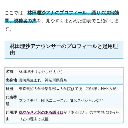
ここでは、
林田理沙アナのプロフィール、語りの演出効
果、視聴者の声
を、見やすくまとめた図表でご紹介しま
す。
林田理沙アナウンサーのプロフィールと起用理
由
名前
林田理沙（はやしだ りさ）
出身地
長崎県生まれ・神奈川県育ち
経歴
東京藝術大学音楽学部→大学院修了後、2014年にNHK入局
代表番
ブラタモリ、NHKニュース7、NHKスペシャルなど
組
起用理
穏やかさと芯のある語り口
が『あんぱん』の世界観にぴった
由
りとの理由で抜擢