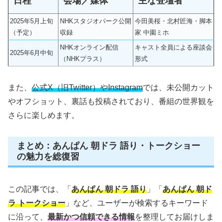
日程
会場／媒体
主な登壇者
2025年5月上旬
NHKスタジオパーク公開
今田美桜・北村匠海・脚本
（予定）
収録
家 中園ミホ
NHKオンライン配信
キャスト全員による座談会
2025年6月中旬
（NHKプラス）
形式
また、
公式X（旧Twitter）やInstagram
では、未公開カット
やオフショット、裏話も投稿されており、番組の世界観を
さらに楽しめます。
まとめ：あんぱん 朝ドラ 語り・トークショー
の魅力を総復習
この記事では、「
あんぱん 朝ドラ 語り
」「
あんぱん 朝ド
ラ トークショー
」など、ユーザーが検索するキーワード
に沿って、
最新かつ信頼できる情報
を整理してお届けしま