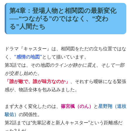
第4章：登場人物と相関図の最新変化
──“つながる”のではなく、“交わ
る”人間たち
ドラマ『キャスター』は、相関図をただの立ち位置ではな
く、
“感情の地図”
として描いています。
第3話では、その
地図のラインが静かに震え、そして一部
が交差し始めた
。
「誰が敵で、誰が味方なのか」
、それすら曖昧になる緊張
感が、物語全体を包み込みました。
まず大きく変化したのは、
篠宮楓（のん）
と
星野翔（道枝
駿佑）
の関係性。
第2話までは“先輩記者と新人キャスター”という距離感だ
った2人が、