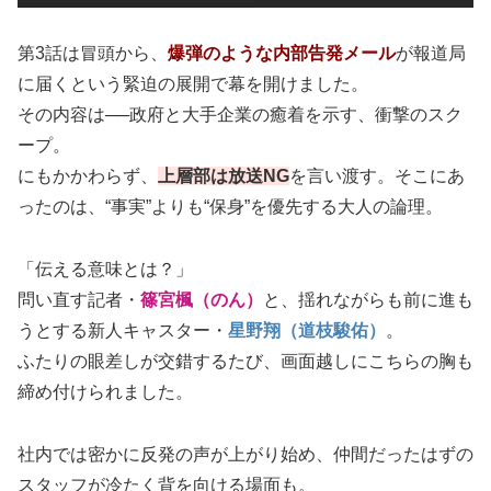
第3話は冒頭から、
爆弾のような内部告発メール
が報道局
に届くという緊迫の展開で幕を開けました。
その内容は──政府と大手企業の癒着を示す、衝撃のスク
ープ。
にもかかわらず、
上層部は放送NG
を言い渡す。そこにあ
ったのは、“事実”よりも“保身”を優先する大人の論理。
「伝える意味とは？」
問い直す記者・
篠宮楓（のん）
と、揺れながらも前に進も
うとする新人キャスター・
星野翔（道枝駿佑）
。
ふたりの眼差しが交錯するたび、画面越しにこちらの胸も
締め付けられました。
社内では密かに反発の声が上がり始め、仲間だったはずの
スタッフが冷たく背を向ける場面も。