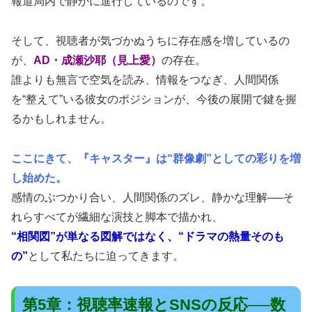
報道局内で静かに進行しているのです。
そして、視聴者が気づかぬうちに存在感を増しているの
が、
AD・成瀬沙耶（見上愛）
の存在。
誰よりも無言で空気を読み、情報をつなぎ、人間関係
を“整えて”いる彼女のポジションが、今後の展開で鍵を握
るかもしれません。
ここにきて、『キャスター』は“群像劇”としての彩りを増
し始めた。
感情のぶつかり合い、人間関係のズレ、静かな理解──そ
れらすべてが繊細な演技と脚本で描かれ、
“相関図”が単なる図解ではなく、“ドラマの熱量そのも
の”
として私たちに迫ってきます。
第5章：視聴率速報とSNSの反応──数