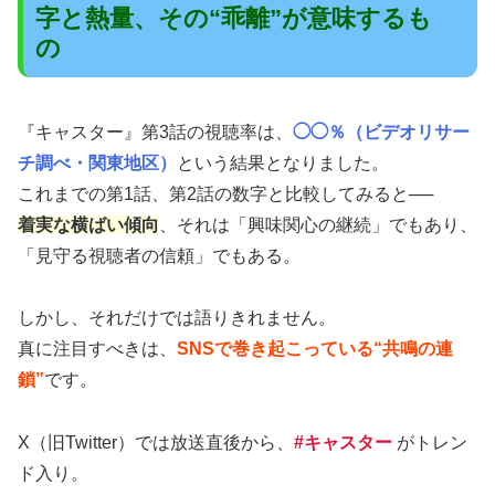
字と熱量、その“乖離”が意味するも
の
『キャスター』第3話の視聴率は、
◯◯％（ビデオリサー
チ調べ・関東地区）
という結果となりました。
これまでの第1話、第2話の数字と比較してみると──
着実な横ばい傾向
、それは「興味関心の継続」でもあり、
「見守る視聴者の信頼」でもある。
しかし、それだけでは語りきれません。
真に注目すべきは、
SNSで巻き起こっている“共鳴の連
鎖”
です。
X（旧Twitter）では放送直後から、
#キャスター
がトレン
ド入り。