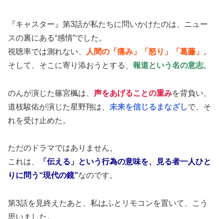
『キャスター』第3話が私たちに問いかけたのは、ニュー
スの裏にある“感情”でした。
視聴率では測れない、
人間の「痛み」「怒り」「葛藤」
。
そして、そこに寄り添おうとする、
報道という名の意志
。
のんが演じた篠宮楓は、
声をあげることの重み
を背負い、
道枝駿佑が演じた星野翔は、
未来を信じるまなざし
で、そ
れを受け止めた。
ただのドラマではありません。
これは、
「伝える」という行為の意味を、見る者一人ひと
りに問う“現代の鏡”
なのです。
第3話を見終えたあと、私はふとリモコンを置いて、こう
思いました。