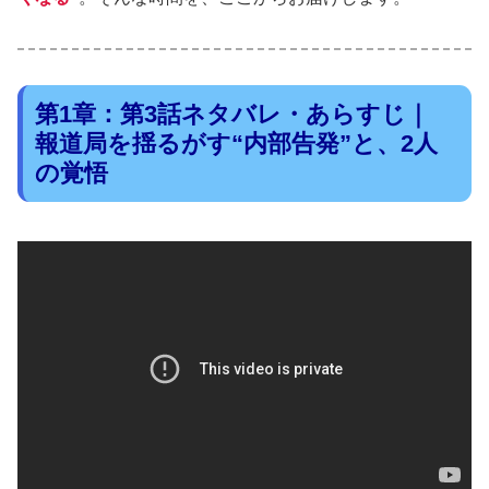
第1章：第3話ネタバレ・あらすじ｜
報道局を揺るがす“内部告発”と、2人
の覚悟