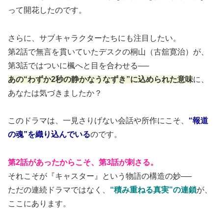
って開花したのです。
さらに、サブキャラクターたちにも注目したい。
第2話で無言を貫いていたデスクの桐山（古舘寛治）が、
第3話ではついに楓へと目を合わせる──
あの“わずか2秒の静かなうなずき”に込められた意味
に、
あなたは気づきましたか？
このドラマは、一見さりげない会話や所作にこそ、
“報道
の魂”を織り込んでいる
のです。
第2話があったからこそ、第3話が刺さる。
それこそが『キャスター』という物語の構造の妙──
ただの連続ドラマではなく、
“積み重ねる真実”の連鎖
が、
ここにあります。