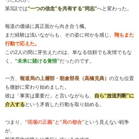
第3話では
“一つの信念”を共有する“同志”
へと変わった。
報道の価値に真正面から向き合う楓。
まだ経験は浅いながらも、その姿に何かを感じ、
翔もまた
行動で応えた。
この2人の間に芽生えたのは、単なる信頼でも友情でもな
く、
“未来に賭ける覚悟”
だったのです。
一方、
報道局の上層部・朝倉部長（高橋克典）
の立ち位置
も微妙に変わり始めました。
彼は「事実は重要だ」と言いながらも、
自ら“放送判断”に
介入する
という矛盾した行動を取り始める。
つまり、
“現場の正義”と“局の都合”
という見えない戦争
が、