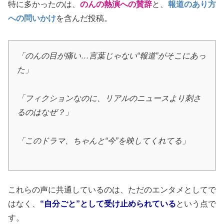
特に多かったのは、
のんの熱演への賛辞
と、
報道のあり方
への問いかけ
を含んだ投稿。
「のんの目が痛い…言葉じゃない“報道”がそこにあっ
た」
「フィクションなのに、リアルのニュースより刺さ
るのはなぜ？」
「このドラマ、ちゃんと“今”を映してくれてる」
これらの声に共通しているのは、ただのエンタメとしてで
はなく、
“自分ごと”として受け止められている
という点で
す。