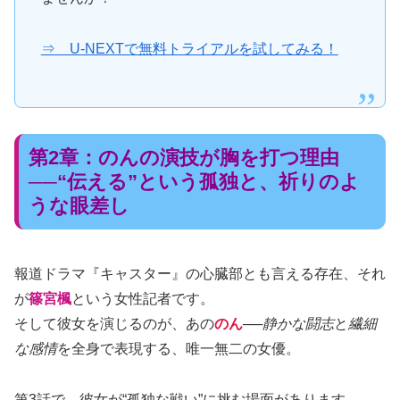
⇒ U-NEXTで無料トライアルを試してみる！
第2章：のんの演技が胸を打つ理由
──“伝える”という孤独と、祈りのよ
うな眼差し
報道ドラマ『キャスター』の心臓部とも言える存在、それ
が
篠宮楓
という女性記者です。
そして彼女を演じるのが、あの
のん
──
静かな闘志
と
繊細
な感情
を全身で表現する、唯一無二の女優。
第3話で、彼女が“孤独な戦い”に挑む場面があります。