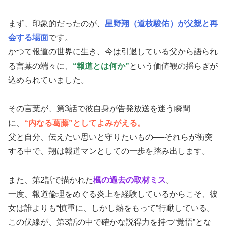
まず、印象的だったのが、
星野翔（道枝駿佑）が父親と再
会する場面
です。
かつて報道の世界に生き、今は引退している父から語られ
る言葉の端々に、
“報道とは何か”
という価値観の揺らぎが
込められていました。
その言葉が、第3話で彼自身が告発放送を迷う瞬間
に、
“内なる葛藤”としてよみがえる。
父と自分、伝えたい思いと守りたいもの──それらが衝突
する中で、翔は報道マンとしての一歩を踏み出します。
また、第2話で描かれた
楓の過去の取材ミス
。
一度、報道倫理をめぐる炎上を経験しているからこそ、彼
女は誰よりも“慎重に、しかし熱をもって”行動している。
この伏線が、第3話の中で確かな説得力を持つ“覚悟”とな