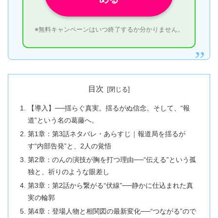
※無料キャンペーンはいつ終了するか分かりません。
目次
【導入】──揺らぐ真実。揺るがぬ信念。そして、“報
道”という名の葛藤へ。
第1章：第3話ネタバレ・あらすじ｜報道局を揺るが
す“内部告発”と、2人の覚悟
第2章：のんの演技が胸を打つ理由──“伝える”という孤
独と、祈りのような眼差し
第3章：第2話から繋がる“伏線”──静かに仕込まれた真
実の輪郭
第4章：登場人物と相関図の最新変化──“つながる”ので