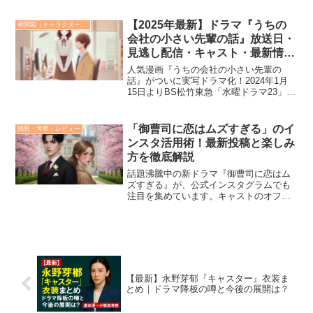
割 ロケ地や撮影スポットの背景と演出意
図 主題歌やエンディング曲が持つ物語と
【2025年最新】ドラマ『うちの
相関図（キャラクター解説）
の関連性 話題...
会社の小さい先輩の話』放送日・
見逃し配信・キャスト・最新情報
まとめ！
人気漫画『うちの会社の小さい先輩の
話』がついに実写ドラマ化！2024年1月
15日よりBS松竹東急「水曜ドラマ23」枠
で放送がスタートし、放送後には独占見
放題配信も実施されています。主演は十
味さん（片瀬詩織里役）、瀧澤翼さん
「御曹司に恋はムズすぎる」のイ
感想・考察・レビュー
（篠崎拓馬役）で、...
ンスタ活用術！最新投稿と楽しみ
方を徹底解説
話題沸騰中の新ドラマ『御曹司に恋はム
ズすぎる』が、公式インスタグラムでも
注目を集めています。キャストのオフシ
ョットや撮影裏話、視聴者参加型キャン
ペーンなど、楽しめる要素が満載です。
本記事では、インスタグラムを活用して
ドラマの世界観をより深く...
【最新】永野芽郁『キャスター』衣装ま
とめ｜ドラマ降板の噂と今後の展開は？