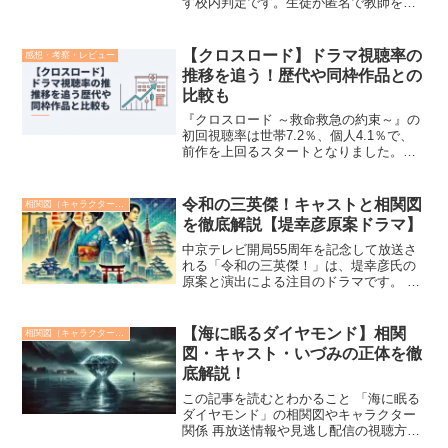
す校内判定です。生徒が匿名で教師を採
点する「教師フィードバック制度」で低
評価が続くと、この判定を受けます。た
だし、鬼塚英吉への具体的な処分や判定
【クロスロード】ドラマ視聴率の
感想・考察・レビュー
基準は、初回放送前の2...
推移を追う！歴代や同枠作品との
比較も
『クロスロード ～救命救急の約束～』の
初回視聴率は世帯7.2％、個人4.1％で、
前作を上回るスタートとなりました。放
送直後の数字だけでなく、TVerでは初回
放送から3日間で143万回再生を突破。テ
レビ視聴率と見逃し配信の両面から注目
令和の三英傑！キャストと相関図
相関図（キャラクター解説）
を集めて...
を徹底解説【堤幸彦原案ドラマ】
中京テレビ開局55周年を記念して放送さ
れる「令和の三英傑！」は、堤幸彦氏の
原案と演出による注目のドラマです。 愛
知県が生んだ戦国三英傑の末裔たちを現
代に蘇らせたハイパーコメディ作品で、
名古屋弁や地域愛が全編に散りばめられ
【海に眠るダイヤモンド】相関
相関図（キャラクター解説）
ています。 今回は、...
図・キャスト・いづみの正体を徹
底解説！
この記事を読むとわかること 「海に眠る
ダイヤモンド」の相関図やキャラクター
関係 再放送情報や見逃し配信の視聴方法
注目キャラクター「いづみ」の正体と役