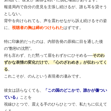
報道局内で自分の意見を主張し続けるが、誰も耳を貸そう
としない。
背中を向けられても、声を震わせながら訴え続けるその姿
に、
視聴者の胸は締めつけられた
はずです。
特に印象的だったのは、内部告発の原稿に目を通した後
の“数秒の沈黙”。
何も言わず、ただ黙って眉をわずかにひそめる──
そのわ
ずかな表情の変化だけで、「心のざわめき」が伝わってく
る
。
これこそが、のんという表現者の凄みです。
彼女は語らなくても、
「この国のどこかで、誰かが傷つい
ている」
ことを
視線ひとつで、震える手のひらひとつで、私たちに伝えて