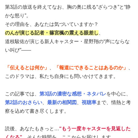
第3話の放送を終えてなお、胸の奥に残る“ざらつき”と“静
かな怒り”。
その理由を、あなたは気づいていますか？
のんが演じる記者・篠宮楓の震える眼差し
、
道枝駿佑が演じる新人キャスター・星野翔の“声にならな
い叫び”——
「伝えるとは何か」
、
「報道にできることはあるのか」
、
このドラマは、私たち自身にも問いかけてきます。
この記事では、
第3話の濃密な感想・ネタバレ
を中心に、
第2話のおさらい
、
最新の相関図
、
視聴率
まで、情熱と考
察を込めて書き尽くします。
読後、あなたもきっと…
“もう一度キャスターを見返した
くなる”
。そんな時間を、ここからお届けします。