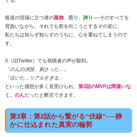
くる。
報道の現場に立つ者の
孤独
、
怒り
、
誇り
──そのすべてを
背負いながら、それでも前を向こうとするその姿に、
私たちは知らず知らずのうちに、心を重ねてしまうので
す。
X（旧Twitter）でも視聴者の声が殺到。
「のんの演技、刺さった…」
「泣いた…リアルすぎる」
といった感想が多く見受けられ、
第3話のMVPは間違いな
く、のん
だったと断言できます。
第3章：第2話から繋がる“伏線”──静
かに仕込まれた真実の輪郭