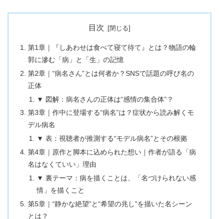
目次
第1章｜『しあわせは食べて寝て待て』とは？物語の輪
郭に滲む「病」と「生」の記憶
第2章｜“病名さん”とは何者か？SNSで話題の呼び名の
正体
▼ 図解：病名さんの正体は“感情の集合体”？
第3章｜作中に登場する“病名”は？症状から読み解くモ
デル病名
▼ 表：視聴者が推測する“モデル病名”とその根拠
第4章｜原作と脚本に込められた想い｜作者が語る「病
名はなくていい」理由
▼ 裏テーマ：病を描くことは、「名づけられない感
情」を描くこと
第5章｜“静かな絶望”と“希望の兆し”を描いた名シーン
とは？