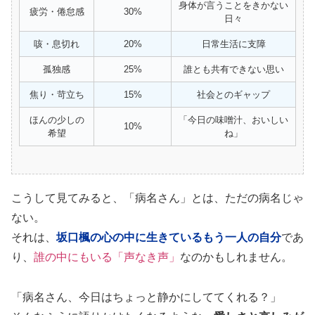
身体が言うことをきかない
疲労・倦怠感
30%
日々
咳・息切れ
20%
日常生活に支障
孤独感
25%
誰とも共有できない思い
焦り・苛立ち
15%
社会とのギャップ
ほんの少しの
「今日の味噌汁、おいしい
10%
希望
ね」
こうして見てみると、「病名さん」とは、ただの病名じゃ
ない。
それは、
坂口楓の心の中に生きているもう一人の自分
であ
り、
誰の中にもいる「声なき声」
なのかもしれません。
「病名さん、今日はちょっと静かにしててくれる？」