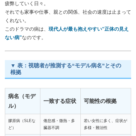
疲弊していく日々。
それでも家事や仕事、親との関係、社会の速度は止まって
くれない。
このドラマの病は、
現代人が最も抱えやすい“正体の見え
ない病”
なのです。
▼ 表：視聴者が推測する“モデル病名”とその
根拠
病名（モデ
一致する症状
可能性の根拠
ル）
膠原病（SLEな
倦怠感・微熱・多
若い女性に多く、症状が
ど）
臓器不調
多様・難治性