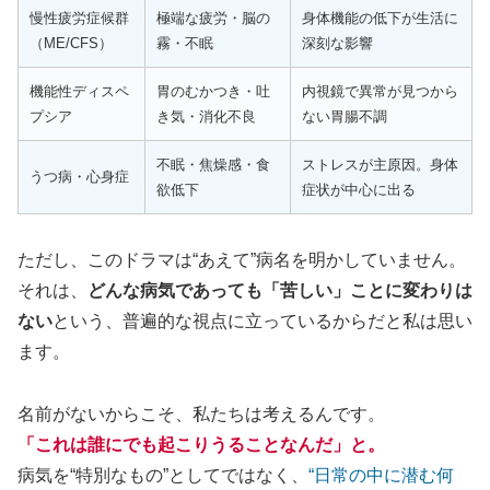
慢性疲労症候群
極端な疲労・脳の
身体機能の低下が生活に
（ME/CFS）
霧・不眠
深刻な影響
機能性ディスペ
胃のむかつき・吐
内視鏡で異常が見つから
プシア
き気・消化不良
ない胃腸不調
不眠・焦燥感・食
ストレスが主原因。身体
うつ病・心身症
欲低下
症状が中心に出る
ただし、このドラマは“あえて”病名を明かしていません。
それは、
どんな病気であっても「苦しい」ことに変わりは
ない
という、普遍的な視点に立っているからだと私は思い
ます。
名前がないからこそ、私たちは考えるんです。
「これは誰にでも起こりうることなんだ」と。
病気を“特別なもの”としてではなく、
“日常の中に潜む何