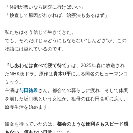
「体調が悪いなら病院に行けばいい」
「検査して原因がわかれば、治療法もあるはず」
私たちはそう信じて生きてきた。
でも、それだけじゃどうにもならない“しんどさ”が、この
物語には溢れているのです。
『しあわせは食べて寝て待て』
は、2025年春に放送され
たNHK夜ドラ。原作は
青木U平
による同名のヒューマンコ
ミック。
主演は
与田祐希
さん。都会での暮らしに疲れ、そして体調
を崩した坂口楓という女性が、祖母の住む田舎町に戻り、
療養生活を始めます。
彼女を待っていたのは、
都会のような便利さもスピード感
もない「何もない日常」
でした。