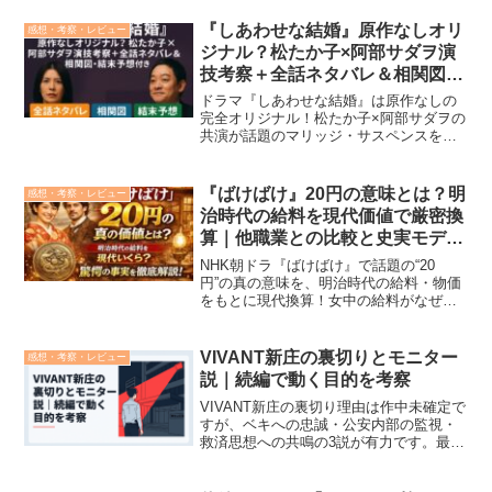
グ」についてドラマ通が徹底考察。原作
との違いや視聴の注意点も解説します。
『しあわせな結婚』原作なしオリ
感想・考察・レビュー
ジナル？松たか子×阿部サダヲ演
技考察＋全話ネタバレ＆相関図・
結末予想付き
ドラマ『しあわせな結婚』は原作なしの
完全オリジナル！松たか子×阿部サダヲの
共演が話題のマリッジ・サスペンスを、
全話ネタバレ・相関図・登場人物・考
察・結末予想まで徹底網羅。視聴者の感
想・SNSの反響も紹介。
『ばけばけ』20円の意味とは？明
感想・考察・レビュー
治時代の給料を現代価値で厳密換
算｜他職業との比較と史実モデル
付き解説
NHK朝ドラ『ばけばけ』で話題の“20
円”の真の意味を、明治時代の給料・物価
をもとに現代換算！女中の給料がなぜ異
常に高かったのか？史実モデル・小泉セ
ツとの関係から、視聴者の心を動かす理
由に迫る。
VIVANT新庄の裏切りとモニター
感想・考察・レビュー
説｜続編で動く目的を考察
VIVANT新庄の裏切り理由は作中未確定で
すが、ベキへの忠誠・公安内部の監視・
救済思想への共鳴の3説が有力です。最終
話で警視庁公安部・外事第4課の新庄浩太
郎が、テント側の「日本のモニター」だ