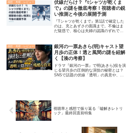
ったと判明しました。しかも2026年7月
伏線だらけ？『tシャツが乾くま
感想・考察・レビュー
26日から...
で』の謎を徹底考察！視聴者の鋭
い推測と今後の展開予測
『Tシャツが乾くまで』第1話で確定した
のは、充とあずさの面識まで。不倫はま
だ疑惑で、核心は夫婦の認識のずれで
す。バス事故、充の行方不明、第3金曜
日、「好きな人フィルター」、フィナン
シェ。初回「秘密に気付くまで」に置か
銀河の一票あきら(明)キャスト望
感想・考察・レビュー
れた伏線を、事実と考察に...
月歩の正体！透と風間の謎を紐解
く【湊の考察】
ドラマ『銀河の一票』で明(あきら)役を演
じる望月歩の圧倒的な演技の秘密とは？
SNSで話題の伏線「透明」の真意や、AI
風間との対立構造を徹底考察。公式資料
をもとに、物語の裏側に隠された残酷な
メッセージをドラマ評論家・岸本湊人が
紐解く。
視聴率と感想で振り返る「嘘解きレトリ
ック」最終回直前特集