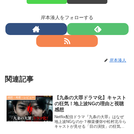
岸本湊人をフォローする
岸本湊人
関連記事
【九条の大罪ドラマ化】キャスト
感想・考察・レビュー
の狂気！地上波NGの理由と視聴
感想
Netflix配信ドラマ『九条の大罪』はなぜ
地上波NGなのか？柳楽優弥や松村北斗ら
キャストが見せる「目の演技」の狂気
と、読者の価値観を破壊する「正義のバ