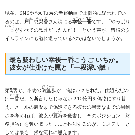
現在、SNSやYouTubeの考察動画で圧倒的に疑われてい
とだ えりか
こうご いちか
るのは、
戸田恵梨香
さん演じる
幸後一香
です。「やっぱり
いちか
一香
がすべての黒幕だったんだ！」という声が、皆様のタ
イムラインにも溢れ返っているのではないでしょうか。
最も疑わしい幸後一香こうご いちか。
彼女が仕掛けた罠と「一段深い謎」
ぎどう あゆむ
第5話で、本物の
儀堂歩
が「俺はハメられた。仕組んだの
いちか
は
一香
だ」と断言したじゃない？10億円を偽物にすり替
え、メールの履歴まで偽造できる彼女の異常なまでの周到
なつみ
さを考えれば、彼女が
夏海
を殺害し、そのポジション（財
務担当）を奪い取った……と推測するのが、ミステリーと
しては最も自然な流れに思えます。