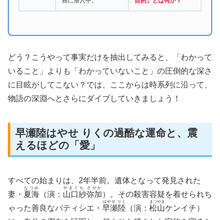
務に潜入中。
目的」とは何か？
どう？こうやって事実だけを抽出してみると、「わかって
いること」よりも「わかっていないこと」の圧倒的な深さ
に目眩がしてこない？では、ここからは時系列に沿って、
物語の深淵へとさらにダイブしていきましょう！
早瀬陸はやせ りくの過酷な運命と、震
えるほどの「愛」
すべての始まりは、2年半前。遺体となって発見された
なつみ
やまぐち さやか
妻・
夏海
（演：
山口紗弥加
）。その殺害容疑を着せられち
はやせ りく
まつやま
ゃった善良なパティシエ・
早瀬陸
（演：
松山
ケンイチ）