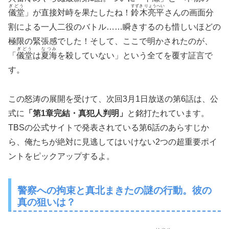
ぎどう
すずき りょうへい
儀堂
」が直接対峙を果たしたね！
鈴木亮平
さんの画面分
割による一人二役のバトル……瞬きするのも惜しいほどの
極限の緊張感でした！そして、ここで明かされたのが、
ぎどう
なつみ
「
儀堂
は
夏海
を殺していない」という全てを覆す証言で
す。
この怒涛の展開を受けて、次回3月1日放送の第6話は、公
式に
「第1章完結・真犯人判明」
と銘打たれています。
TBSの公式サイトで発表されている第6話のあらすじか
ら、俺たちが絶対に見逃してはいけない2つの超重要ポイ
ントをピックアップするよ。
警察への拘束と真北まきたの謎の行動。彼の
真の狙いは？