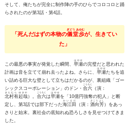
そして、俺たちが完全に制作陣の手のひらでコロコロと踊
らされたのが第3話・第4話。
ぎどう あゆむ
「死んだはずの本物の
儀堂歩
が、生きてい
た」
はやせ
この最悪の事実が発覚した瞬間、
早瀬
の完璧だと思われた
はやせ
計画は音を立てて崩れ去ったよね。さらに、
早瀬
たちを追
い詰める巨大な壁として立ちはだかるのが、裏組織「ゴー
ごうろく
シックスコーポレーション」のドン・
合六
（演：
きたむら ゆきや
ごうろく
はやせ
北村有起哉
）。
合六
は
早瀬
を「10億円強奪の犯人」と断
かいえだ
さこう よし
定し、第3話では部下だった
海江田
（演：
酒向芳
）をあっ
さりと始末。裏社会の底知れぬ恐ろしさを見せつけてきま
した。