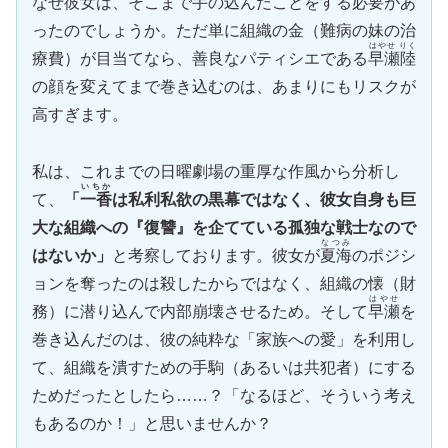
なぜ彼女は、そこまで手の込んだことをする必要があ
ったのでしょうか。ただ単に組織の金（難病の妹の治
はやせ りく
療費）が目当てなら、善良なパティシエである
早瀬陸
の顔を変えてまで巻き込むのは、あまりにもリスクが
高すぎます。
私は、これまでの日曜劇場の重厚な作風から分析し
いちか
て、
「
一香
は私利私欲の黒幕ではなく、彼女自身も巨
大な組織への『復讐』を企てている孤独な戦士なので
なつみ
はないか」
と考察しております。彼女が
夏海
のポジシ
ョンを奪ったのは殺したからではなく、組織の懐（財
はやせ
務）に潜り込んで内部崩壊させるため。そして
早瀬
を
巻き込んだのは、彼の純粋な「家族への愛」を利用し
て、組織を潰すための手駒（あるいは共犯者）にする
ためだったとしたら……？「なるほど、そういう考え
もあるのか！」と思いませんか？