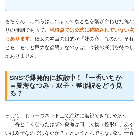
もちろん、これらはこれまでの点と点を繋ぎ合わせた俺な
りの推測であって、
現時点では公式に確認されていない点
もあります
。彼女の本当の目的が「妹の命」なのか、それ
とも「もっと巨大な復讐」なのかは、今後の展開を待つし
かありません。
SNSで爆発的に拡散中！「一香いちか
＝夏海なつみ」双子・整形説をどう見
る？
そして、もう一つネット上で絶対に無視できないのが、
いちか
なつみ
「
一香
と亡くなったはずの
夏海
は同一人物（整形）、ある
いちか
いは双子なのではないか？」というとんでもない説。
一香