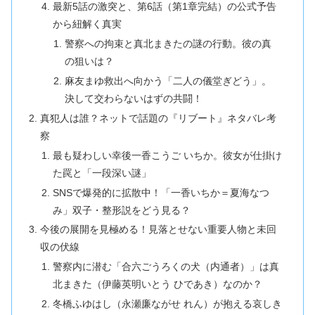
最新5話の激突と、第6話（第1章完結）の公式予告
から紐解く真実
警察への拘束と真北まきたの謎の行動。彼の真
の狙いは？
麻友まゆ救出へ向かう「二人の儀堂ぎどう」。
決して交わらないはずの共闘！
真犯人は誰？ネットで話題の『リブート』ネタバレ考
察
最も疑わしい幸後一香こうご いちか。彼女が仕掛け
た罠と「一段深い謎」
SNSで爆発的に拡散中！「一香いちか＝夏海なつ
み」双子・整形説をどう見る？
今後の展開を見極める！見落とせない重要人物と未回
収の伏線
警察内に潜む「合六ごうろくの犬（内通者）」は真
北まきた（伊藤英明いとう ひであき）なのか？
冬橋ふゆはし（永瀬廉ながせ れん）が抱える哀しき