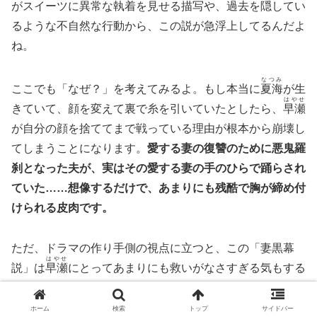
がスイーツに異常な執着を見せる描写や、過去を隠してい
るような不自然な行動から、この説が急浮上してるんだよ
ね。
なつみ
ここでも「なぜ？」を考えてみるよ。もし本当に
夏海
が生
はやせ
きていて、顔を変えて裏で糸を引いていたとしたら、
早瀬
が自分の顔を捨ててまで戦っている理由が根本から崩壊し
てしまうことになります。
愛する妻の復讐のために悪鬼羅
刹となった夫が、実はその愛する妻の手のひらで踊らされ
ていた……想像するだけで、あまりにも残酷で胸が締め付
けられる皮肉です。
ただ、ドラマの作り手側の視点に立つと、この「妻黒幕
はやせ
説」は
早瀬
にとってあまりにも救いがなさすぎる気もする
んだよね。次回・第6話で新たな証言や証拠が出てくるこ
とで、
状況によって見方が変わる可能性があります
。今は
ホーム
検索
トップ
サイドバー