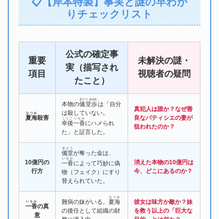
📋【岸本特製】事実と謎の早わか
りチェックリスト
公式の確定事
重要
未解決の謎・
実（描写され
項目
視聴者の疑問
たこと）
ぎどう あゆむ
本物の
儀堂歩
は「自分
真犯人は誰か？なぜ善
は殺していない。
なつみ
夏海
殺害
良なパティシエの妻が
こうご いちか
幸後一香
にハメられ
狙われたのか？
た」と証言した。
ぎどう
儀堂
が奪った金は、
いちか
10億円の
消えた本物の10億円は
一香
によって巧妙に偽
行方
今、どこにあるのか？
物（フェイク）にすり
替えられていた。
なつみ
難病の妹がいる。
夏海
彼女は味方か敵か？妹
いちか
一香
の真
の後任として組織の財
を救う以上の「巨大な
意