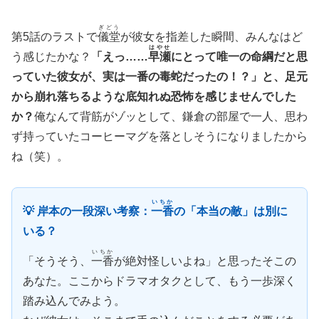
ぎどう
第5話のラストで
儀堂
が彼女を指差した瞬間、みんなはど
はやせ
う感じたかな？
「えっ……
早瀬
にとって唯一の命綱だと思
っていた彼女が、実は一番の毒蛇だったの！？」と、足元
から崩れ落ちるような底知れぬ恐怖を感じませんでした
か？
俺なんて背筋がゾッとして、鎌倉の部屋で一人、思わ
ず持っていたコーヒーマグを落としそうになりましたから
ね（笑）。
いちか
💡 岸本の一段深い考察：
一香
の「本当の敵」は別に
いる？
いちか
「そうそう、
一香
が絶対怪しいよね」と思ったそこの
あなた。ここからドラマオタクとして、もう一歩深く
踏み込んでみよう。