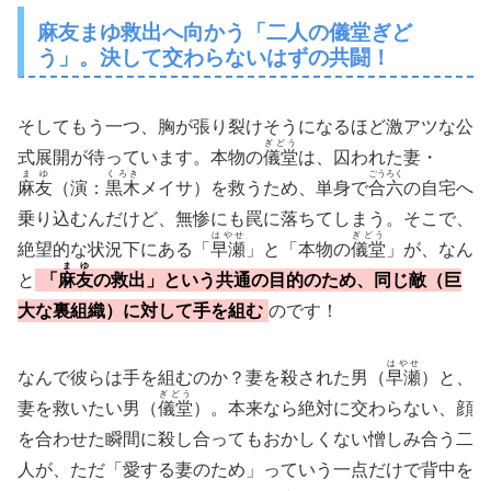
麻友まゆ救出へ向かう「二人の儀堂ぎど
う」。決して交わらないはずの共闘！
そしてもう一つ、胸が張り裂けそうになるほど激アツな公
ぎどう
式展開が待っています。本物の
儀堂
は、囚われた妻・
まゆ
くろき
ごうろく
麻友
（演：
黒木
メイサ）を救うため、単身で
合六
の自宅へ
乗り込むんだけど、無惨にも罠に落ちてしまう。そこで、
はやせ
ぎどう
絶望的な状況下にある「
早瀬
」と「本物の
儀堂
」が、なん
まゆ
と
「
麻友
の救出」という共通の目的のため、同じ敵（巨
大な裏組織）に対して手を組む
のです！
はやせ
なんで彼らは手を組むのか？妻を殺された男（
早瀬
）と、
ぎどう
妻を救いたい男（
儀堂
）。本来なら絶対に交わらない、顔
を合わせた瞬間に殺し合ってもおかしくない憎しみ合う二
人が、ただ「愛する妻のため」っていう一点だけで背中を