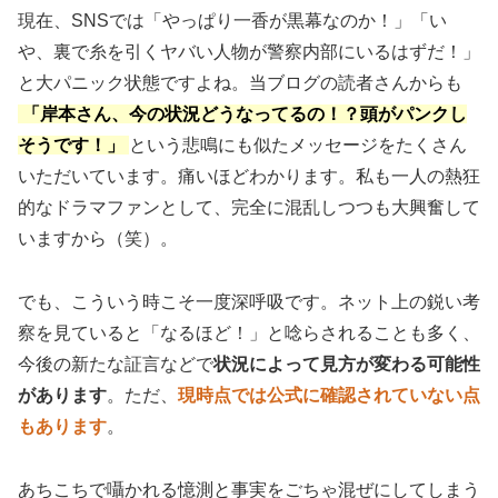
現在、SNSでは「やっぱり一香が黒幕なのか！」「い
や、裏で糸を引くヤバい人物が警察内部にいるはずだ！」
と大パニック状態ですよね。当ブログの読者さんからも
「岸本さん、今の状況どうなってるの！？頭がパンクし
そうです！」
という悲鳴にも似たメッセージをたくさん
いただいています。痛いほどわかります。私も一人の熱狂
的なドラマファンとして、完全に混乱しつつも大興奮して
いますから（笑）。
でも、こういう時こそ一度深呼吸です。ネット上の鋭い考
察を見ていると「なるほど！」と唸らされることも多く、
今後の新たな証言などで
状況によって見方が変わる可能性
があります
。ただ、
現時点では公式に確認されていない点
もあります
。
あちこちで囁かれる憶測と事実をごちゃ混ぜにしてしまう