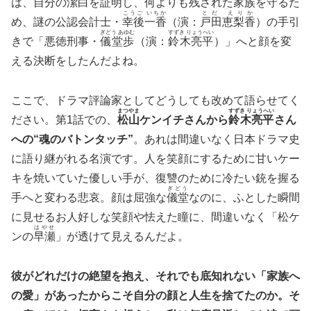
は、自分の潔白を証明し、何よりも残された家族を守るた
こうご いちか
とだ えりか
め、謎の公認会計士・
幸後一香
（演：
戸田恵梨香
）の手引
ぎどう あゆむ
すずき りょうへい
きで「悪徳刑事・
儀堂歩
（演：
鈴木亮平
）」へと顔を変
える決断をしたんだよね。
ここで、ドラマ評論家としてどうしても改めて語らせてく
まつやま
すずき りょうへい
ださい。第1話での、
松山
ケンイチさんから
鈴木亮平
さん
への“魂のバトンタッチ”
。あれは間違いなく日本ドラマ史
に語り継がれる名演です。人を笑顔にするために甘いケー
キを焼いていた優しい手が、復讐のために冷たい銃を握る
ぎどう
手へと変わる悲哀。顔は屈強な
儀堂
なのに、ふとした瞬間
に見せるお人好しな笑顔や怯えた瞳に、間違いなく「松ケ
はやせ
ンの
早瀬
」が透けて見えるんだよ。
彼がどれだけの絶望を抱え、それでも底知れない「家族へ
の愛」があったからこそ自分の顔と人生を捨てたのか。そ