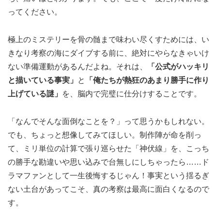
ってください。
極上のミステリーを骨の髄まで味わい尽くすためには、い
きなり考察の海にダイブする前に、絶対にやらなきゃいけ
ない準備運動があるんだよね。それは、
「公式がハッキリ
と描いている事実」
と
「俺たちが熱狂のあまり勝手に作り
上げている謎」
を、脳内で完璧に仕分けすることです。
「なんでそんな面倒なことを？」って思うかもしれない。
でも、ちょっと想像してみてほしい。制作陣が命を削っ
て、ミリ単位の計算で張り巡らせた「神伏線」を、こっち
の勝手な勘違いや思い込みで台無しにしちゃったら……ド
ラマファンとして一生後悔するじゃん！事実という揺るぎ
ない土台があってこそ、真の考察は最高に面白くなるので
す。