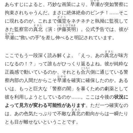
はやせ
あらすじによると、巧妙な画策により、
早瀬
が突如警察に
拘束されちゃうんだ。まさに絶体絶命のピンチ！……そこ
ぎどう
に現れるのが、これまで
儀堂
をネチネチと執拗に監視して
まきた
いとう ひであき
きた監察官の
真北
（演：
伊藤英明
）。公式予告では、彼が
はやせ
早瀬
に“救いの手”を差し伸べると明記されています。
まきた
ここでもう一段深く読み解くよ。「えっ、あの
真北
が味方
になるの！？」って誰もがひっくり返るよね。彼が純粋な
ごうろく
正義感で動いているのか、それとも
合六
側に通じている警
はやせ
察内部の人間だからこそ
早瀬
を確実に確保したのか。ある
いは、もっと巨大な「警察の闇」を暴くための劇薬として
彼を利用しようとしているのか……。ここは今後の
状況に
よって見方が変わる可能性があります
。ただ一つ確実なの
まきた
は、あの色気たっぷりで不敵な
真北
の動向からは一瞬たり
とも目が離せないということです。