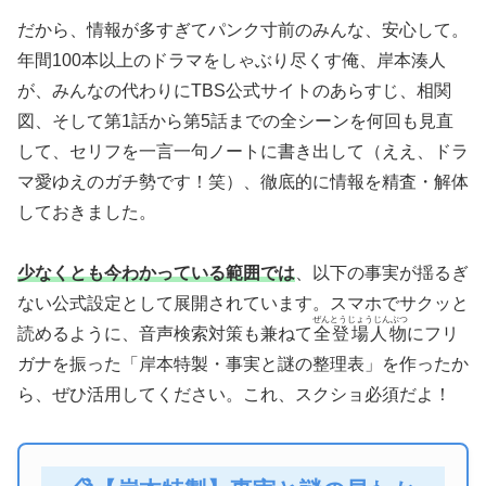
だから、情報が多すぎてパンク寸前のみんな、安心して。
年間100本以上のドラマをしゃぶり尽くす俺、岸本湊人
が、みんなの代わりにTBS公式サイトのあらすじ、相関
図、そして第1話から第5話までの全シーンを何回も見直
して、セリフを一言一句ノートに書き出して（ええ、ドラ
マ愛ゆえのガチ勢です！笑）、徹底的に情報を精査・解体
しておきました。
少なくとも今わかっている範囲では
、以下の事実が揺るぎ
ない公式設定として展開されています。スマホでサクッと
ぜんとうじょうじんぶつ
読めるように、音声検索対策も兼ねて
全登場人物
にフリ
ガナを振った「岸本特製・事実と謎の整理表」を作ったか
ら、ぜひ活用してください。これ、スクショ必須だよ！