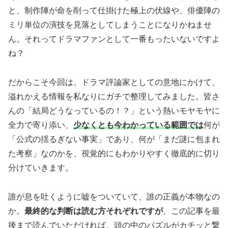
と、制作陣が命を削って仕掛けた極上の伏線や、俳優陣の
ミリ単位の演技を見落としてしまうことになりかねませ
ん。それってドラマファンとして一番もったいないですよ
ね？
だからこそ今回は、ドラマ評論家としての意地にかけて、
溢れかえる情報を私なりにガチで整理してみました。皆さ
んの「結局どうなっているの！？」という熱いモヤモヤに
全力で寄り添い、
少なくとも今わかっている範囲では
何が
「公式の揺るぎない事実」であり、何が「まだ謎に包まれ
た考察」なのかを、視覚的にもわかりやすく徹底的に切り
分けていきます。
誰が息を吐くように嘘をついていて、誰の正義が本物なの
か。
最終的な判断は読む方それぞれですが
、この記事を最
後まで読んでいただければ、頭の中のパズルがカチッと繋