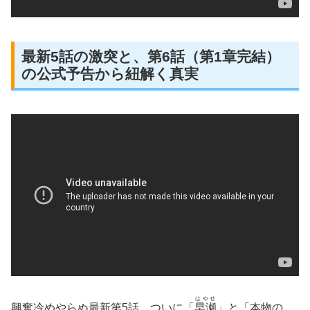
最新5話の激突と、第6話（第1章完結）
の公式予告から紐解く真実
はやせ
興奮冷めやらぬ最新第5話。ついに「
早瀬
」と「本物の