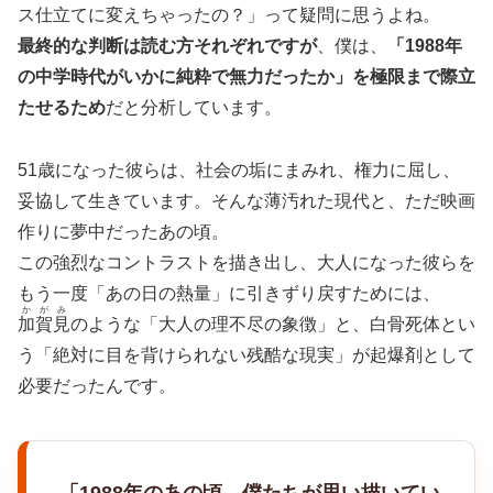
ス仕立てに変えちゃったの？」って疑問に思うよね。
最終的な判断は読む方それぞれですが
、僕は、
「1988年
の中学時代がいかに純粋で無力だったか」を極限まで際立
たせるため
だと分析しています。
51歳になった彼らは、社会の垢にまみれ、権力に屈し、
妥協して生きています。そんな薄汚れた現代と、ただ映画
作りに夢中だったあの頃。
この強烈なコントラストを描き出し、大人になった彼らを
もう一度「あの日の熱量」に引きずり戻すためには、
かがみ
加賀見
のような「大人の理不尽の象徴」と、白骨死体とい
う「絶対に目を背けられない残酷な現実」が起爆剤として
必要だったんです。
「1988年のあの頃、僕たちが思い描いてい