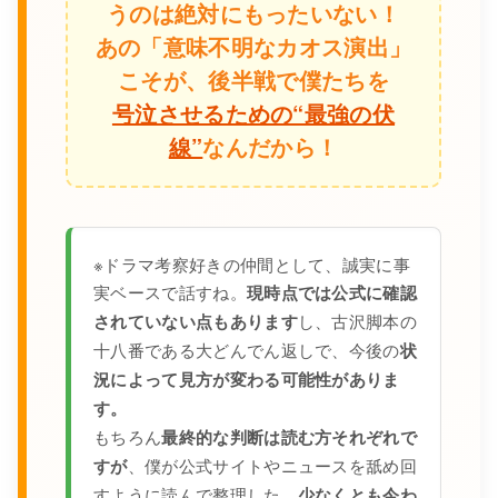
うのは絶対にもったいない！
あの「意味不明なカオス演出」
こそが、後半戦で僕たちを
号泣させるための“最強の伏
線”
なんだから！
※ドラマ考察好きの仲間として、誠実に事
実ベースで話すね。
現時点では公式に確認
されていない点もあります
し、古沢脚本の
十八番である大どんでん返しで、今後の
状
況によって見方が変わる可能性がありま
す。
もちろん
最終的な判断は読む方それぞれで
すが
、僕が公式サイトやニュースを舐め回
すように読んで整理した、
少なくとも今わ