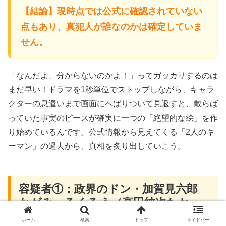
【結論】現時点では公式に確認されていない
点もあり、真犯人が誰なのかは確定していま
せん。
「なんだよ、分からないのかよ！」ってガッカリするのは
まだ早い！ドラマを1秒単位でストップしながら、キャラ
クターの息遣いまで画面にへばりついて見返すと、散らば
っていた事実のピースが確実に一つの「絶望的な絵」を作
り始めているんです。公式情報から見えてくる「2人のキ
ーマン」の過去から、真相を炙り出していこう。
容疑者①：政界のドン・加賀見六郎
かがみ・ろくろう（高田純次たか
だ・じゅんじ）の不穏な動き
ホーム
検索
トップ
サイドバー