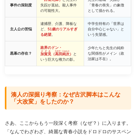
事件の深刻度
失踪が直結。殺人事件
「青春の喪失」の象徴
の可能性大。
として描かれる。
逮捕歴、介護、降板な
中学生特有の「世界は
主人公の苦悩
ど、
51歳のリアルすぎ
自分中心じゃない」と
る絶望
。
いう失望感。
政界のドン・
少年たちと先生の純粋
かがみ
たかだ・じゅんじ
黒幕の存在？
な関係性がメイン（政
加賀見
（
高田純次
）
と
治家は不在）。
いう巨大な権力の影。
湊人の深掘り考察：なぜ古沢脚本はこんな
「大改変」をしたのか？
さあ、ここからもう一段深く考察（なぜ？）に入ります。
「なんでわざわざ、綺麗な青春小説をドロドロのサスペン