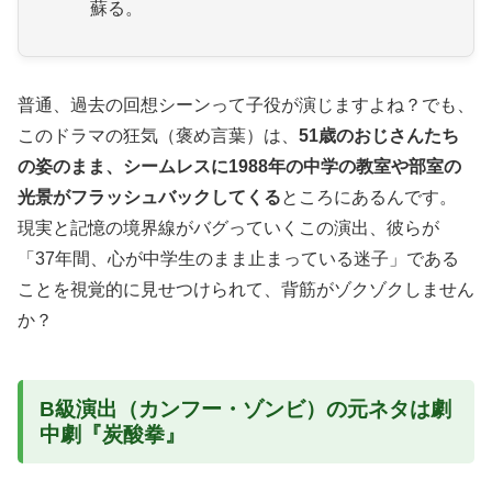
蘇る。
普通、過去の回想シーンって子役が演じますよね？でも、
このドラマの狂気（褒め言葉）は、
51歳のおじさんたち
の姿のまま、シームレスに1988年の中学の教室や部室の
光景がフラッシュバックしてくる
ところにあるんです。
現実と記憶の境界線がバグっていくこの演出、彼らが
「37年間、心が中学生のまま止まっている迷子」である
ことを視覚的に見せつけられて、背筋がゾクゾクしません
か？
B級演出（カンフー・ゾンビ）の元ネタは劇
中劇『炭酸拳』