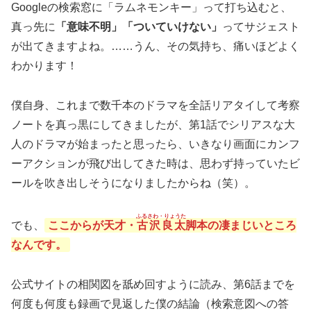
Googleの検索窓に「ラムネモンキー」って打ち込むと、
真っ先に
「意味不明」「ついていけない」
ってサジェスト
が出てきますよね。……うん、その気持ち、痛いほどよく
わかります！
僕自身、これまで数千本のドラマを全話リアタイして考察
ノートを真っ黒にしてきましたが、第1話でシリアスな大
人のドラマが始まったと思ったら、いきなり画面にカンフ
ーアクションが飛び出してきた時は、思わず持っていたビ
ールを吹き出しそうになりましたからね（笑）。
ふるさわ・りょうた
でも、
ここからが天才・
古沢良太
脚本の凄まじいところ
なんです。
公式サイトの相関図を舐め回すように読み、第6話までを
何度も何度も録画で見返した僕の結論（検索意図への答