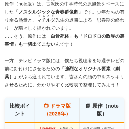
ふるさわ
原作（note版）は、
古沢
氏の中学時代の原風景をベースに
した
「ノスタルジックな青春群像劇」
です。少年たちの有
まちるだ
り余る熱量と、
マチルダ
先生の退職による「思春期の終わ
り」が瑞々しく描かれています。
……そう、原作には
「白骨死体」も「ドロドロの政界の裏
事情」も一切出てこない
んです！
一方、テレビドラマ版には、僕たち視聴者を毎週テレビの
前に釘付けにさせるための
「強烈なオリジナル要素（劇
薬）」
がぶち込まれています。皆さんの頭の中をスッキリ
させるために、分かりやすく比較表で整理してみよう！
比較ポイ
📺 ドラマ版
📘 原作（note
ント
（2026年）
版）
「白骨死体」
と先生の
先生の退職・失踪が