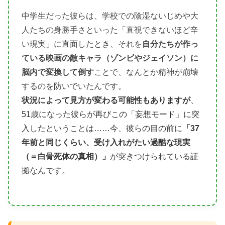
中学生だった彼らは、学校での陰湿ないじめや大
人たちの身勝手さといった「直視できないほど辛
い現実」に直面したとき、それを
自分たちが作っ
ている映画の敵キャラ（ゾンビやジェイソン）に
脳内で変換して倒す
ことで、なんとか精神が崩壊
するのを防いでいたんです。
状況によって見方が変わる可能性もありますが
、
51歳になった彼らが再びこの「妄想モード」に突
入したということは……今、彼らの目の前に
「37
年前と同じくらい、受け入れがたい過酷な現実
（＝白骨死体の真相）」
が突きつけられている証
拠なんです。