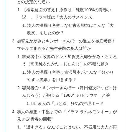
との決定的な違い
【検索意図の答え】原作は「純度100%の青春小
説」、ドラマ版は「大人のサスペンス」
湊人の深掘り考察：なぜ古沢脚本はこんな「大
改変」をしたのか？
加賀見かがみとキンポーきんぽーの過去を徹底考察！
マチルダまちるだ先生失踪の犯人は誰か
容疑者①：政界のドン・加賀見六郎かがみ・ろくろ
う（高田純次たかだ・じゅんじ）の不穏な動き
湊人の深掘り考察：古沢脚本がこんな「分かり
やすい黒幕」を用意する？
容疑者②：キンポーきんぽー（津田健次郎つだ・け
んじろう）が抱える「1988年のトラウマ」と涙
🕵️‍♂️ 湊人の「点と線」狂気の推理ボード
湊人の感想：中盤までの『ドラマ ラムネモンキー』が
見せる“青春の回収”
「遅すぎる」なんてことはない。不器用な大人が再