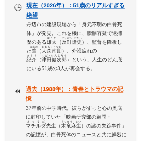
現在（2026年）：51歳のリアルすぎる
🕒
絶望
丹辺市の建設現場から「身元不明の白骨死
体」が発見。これを機に、贈賄容疑で逮捕
ゆうた
そりまち・たかし
歴のある
雄太
（
反町隆史
）、監督を降板し
はじめ
おおもり・なお
た
肇
（
大森南朋
）、介護疲れの
きすけ
つだ・けんじろう
紀介
（
津田健次郎
）という、人生のどん底
にいる51歳の3人が再会する。
過去（1988年）：青春とトラウマの記
⏪
憶
37年前の中学時代。彼らがずっと心の奥底
に封印していた「映画研究部の顧問・
まちるだ
きりゅう・まい
マチルダ
先生（
木竜麻生
）の謎の失踪事件」
の記憶が、白骨死体のニュースと共に鮮烈に