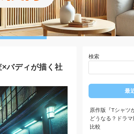
検索
査×バディが描く社
最
原作版『Tシャツ
どうなる？ドラマ
比較