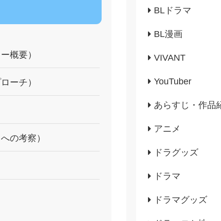
BLドラマ
BL漫画
リー概要）
VIVANT
YouTuber
プローチ）
あらすじ・作品
アニメ
回への考察）
ドラグッズ
ドラマ
ドラマグッズ