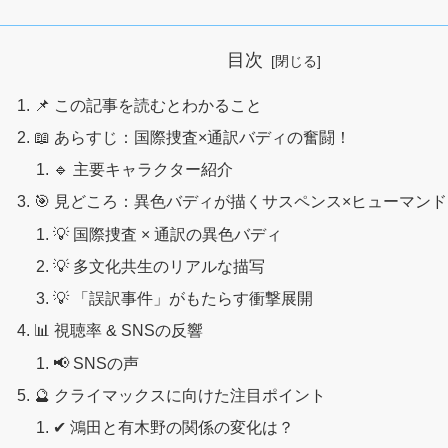
目次
📌 この記事を読むとわかること
📖 あらすじ：国際捜査×通訳バディの奮闘！
🔹 主要キャラクター紹介
🎯 見どころ：異色バディが描くサスペンス×ヒューマン
💡 国際捜査 × 通訳の異色バディ
💡 多文化共生のリアルな描写
💡 「誤訳事件」がもたらす衝撃展開
📊 視聴率 & SNSの反響
📢 SNSの声
🔮 クライマックスに向けた注目ポイント
✔ 鴻田と有木野の関係の変化は？