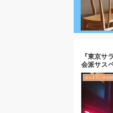
『東京サ
会派サス
あらすじ・作品