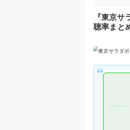
『東京サ
聴率まと