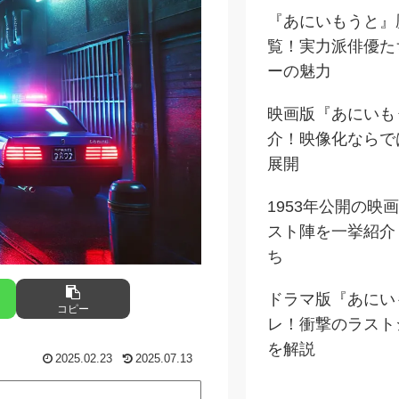
『あにいもうと』
覧！実力派俳優た
ーの魅力
映画版『あにいも
介！映像化ならで
展開
1953年公開の映
スト陣を一挙紹介
ち
ドラマ版『あにい
コピー
レ！衝撃のラスト
を解説
2025.02.23
2025.07.13