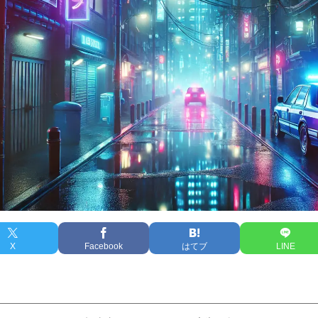
X
Facebook
はてブ
LINE