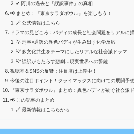
✔ 阿川の過去と「誤訳事件」の真相
📢 まとめ：『東京サラダボウル』を楽しもう！
🔗 公式情報はこちら
ドラマの見どころ：バディの成長と社会問題をリアルに
💡 刑事×通訳の異色バディが生み出す化学反応
💡 多文化共生をテーマにしたリアルな社会派ドラマ
💡 誤訳がもたらす悲劇…現実世界への警鐘
視聴率＆SNSの反響：注目度は上昇中！
今後の注目ポイント！クライマックスに向けての展開予
『東京サラダボウル』まとめ：異色バディが紡ぐ社会派
📢 この記事のまとめ
🔗 最新情報はこちらから