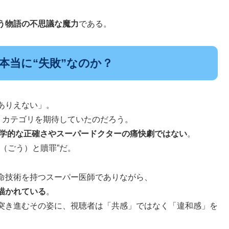
う物語の不思議な魔力
である。
本当に“失敗”なのか？
ありえない」。
うカテゴリを期待していたのだろう。
学的な正確さやスーパードクターの痛快劇ではない
。
（ごう）と贖罪”だ。
命技術を持つスーパー医師でありながら、
描かれている
。
突き進むその姿に、視聴者は「共感」ではなく「違和感」を