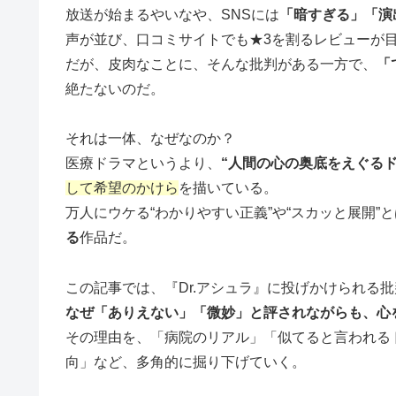
放送が始まるやいなや、SNSには
「暗すぎる」「演
声が並び、口コミサイトでも★3を割るレビューが
だが、皮肉なことに、そんな批判がある一方で、
「
絶たないのだ。
それは一体、なぜなのか？
医療ドラマというより、
“人間の心の奥底をえぐるド
して希望のかけら
を描いている。
万人にウケる“わかりやすい正義”や“スカッと展開”
る
作品だ。
この記事では、『Dr.アシュラ』に投げかけられる
なぜ「ありえない」「微妙」と評されながらも、心
その理由を、「病院のリアル」「似てると言われるド
向」など、多角的に掘り下げていく。