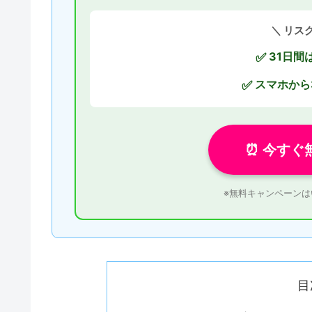
＼ リス
31日間
✅
スマホから
✅
⏰ 今すぐ
※無料キャンペーン
目