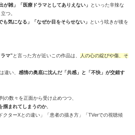
出が雑」「医療ドラマとしてありえない」
といった辛辣な
目立つ。
でも気になる」「なぜか目をそらせない」
という呟きが後を
ラマ”
と言った方が近いこの作品は、
人の心の綻びや傷、そ
とは違い、
感情の奥底に沈んだ「共感」と「不快」が交錯す
批判の数々を正面から受け止めつつ、
を掴まれてしまうのか
。
クターXとの違い」「患者の描き方」「TVerでの視聴傾