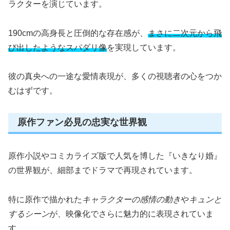
ラクターを演じています。
190cmの高身長と圧倒的な存在感が、
まさに二次元から飛
び出したようなスパダリ像
を実現しています。
彼の真央への一途な愛情表現が、多くの視聴者の心をつか
むはずです。
原作ファン必見の忠実な世界観
原作小説やコミカライズ版で人気を博した『いきなり婚』
の世界観が、細部までドラマで再現されています。
特に原作で描かれた
キャラクターの感情の動き
や
キュンと
するシーン
が、映像化でさらに魅力的に表現されていま
す。