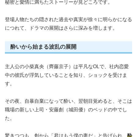
秘密と愛情に満ちたストーリーが見どころです。
登場人物たちの隠された過去や真実が徐々に明らかになる
につれて、ドラマの展開はさらに深みを増します。
酔いから始まる波乱の展開
主人公の小柴真央（齊藤京子）は平凡なOLで、社内恋愛
中の彼氏が浮気していることを知り、ショックを受けま
す。
その夜、自暴自棄になって酔い、翌朝目覚めると、そこは
職場の新しい上司・安藤創（城田優）のベッドの中でし
た。
驚きつつも、創から「君はもう僕の妻だ」と告げられ、
酔