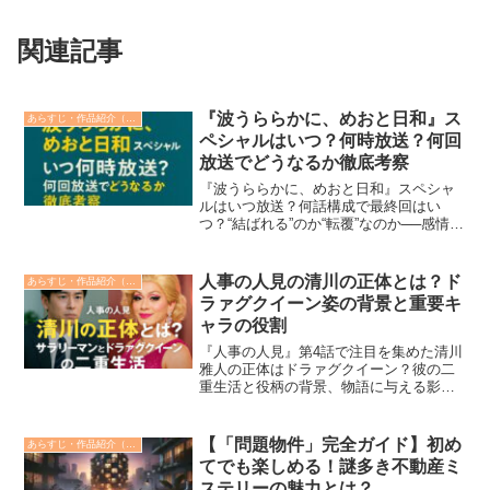
関連記事
『波うららかに、めおと日和』ス
あらすじ・作品紹介（みどころ）
ペシャルはいつ？何時放送？何回
放送でどうなるか徹底考察
『波うららかに、めおと日和』スペシャ
ルはいつ放送？何話構成で最終回はい
つ？“結ばれる”のか“転覆”なのか──感情を
揺さぶる展開をネタバレ含めて徹底考
察。重版・時代背景・予告映像もまとめ
て紹介！
人事の人見の清川の正体とは？ド
あらすじ・作品紹介（みどころ）
ラァグクイーン姿の背景と重要キ
ャラの役割
『人事の人見』第4話で注目を集めた清川
雅人の正体はドラァグクイーン？彼の二
重生活と役柄の背景、物語に与える影
響、演じるドリアン・ロロブリジーダの
実体験とのリンクまでを徹底解説。多様
性と職場文化の本質が見える感動エピソ
【「問題物件」完全ガイド】初め
あらすじ・作品紹介（みどころ）
ードを紹介します。
てでも楽しめる！謎多き不動産ミ
ステリーの魅力とは？