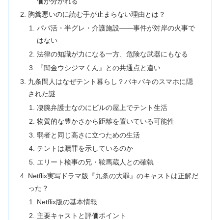
価が分かれる
胸糞悪いのに読む手が止まらない理由とは？
パパ活・半グレ・介護施設――事件が対岸の火事で
はない
法律の知識が力になる一方、危険な武器にもなる
『闇金ウシジマくん』との共通点と違い
九条間人はなぜテント暮らし？バキバキのスマホに隠
された謎
凄腕弁護士なのにビルの屋上でテント生活
物質的な豊かさから距離を置いている可能性
弱者と同じ高さに立つための生活
テントは贖罪を示しているのか
エリート検事の兄・鞍馬蔵人との確執
Netflix実写ドラマ版『九条の大罪』のキャストは正解だ
った？
Netflix版の基本情報
主要キャストと評価ポイント