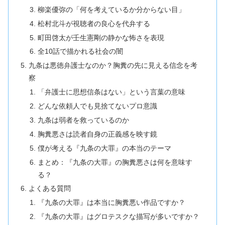
柳楽優弥の「何を考えているか分からない目」
松村北斗が視聴者の良心を代弁する
町田啓太が壬生憲剛の静かな怖さを表現
全10話で描かれる社会の闇
九条は悪徳弁護士なのか？胸糞の先に見える信念を考
察
「弁護士に思想信条はない」という言葉の意味
どんな依頼人でも見捨てないプロ意識
九条は弱者を救っているのか
胸糞悪さは読者自身の正義感を映す鏡
僕が考える『九条の大罪』の本当のテーマ
まとめ：『九条の大罪』の胸糞悪さは何を意味す
る？
よくある質問
『九条の大罪』は本当に胸糞悪い作品ですか？
『九条の大罪』はグロテスクな描写が多いですか？